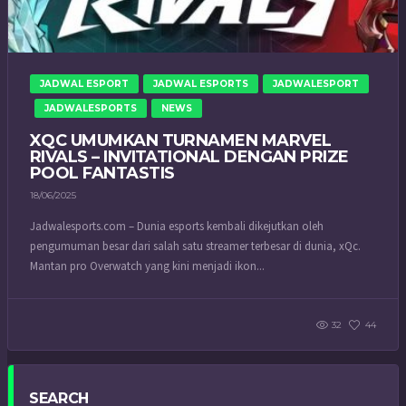
JADWAL ESPORT
JADWAL ESPORTS
JADWALESPORT
JADWALESPORTS
NEWS
XQC UMUMKAN TURNAMEN MARVEL
RIVALS – INVITATIONAL DENGAN PRIZE
POOL FANTASTIS
18/06/2025
Jadwalesports.com – Dunia esports kembali dikejutkan oleh
pengumuman besar dari salah satu streamer terbesar di dunia, xQc.
Mantan pro Overwatch yang kini menjadi ikon...
32
44
SEARCH