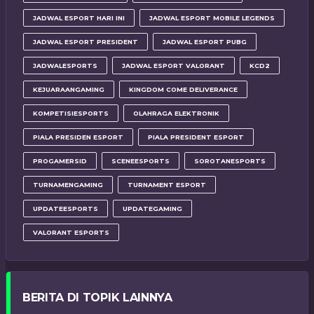
JADWAL ESPORT HARI INI
JADWAL ESPORT MOBILE LEGENDS
JADWAL ESPORT PRESIDENT
JADWAL ESPORT PUBG
JADWALESPORTS
JADWAL ESPORT VALORANT
KCD2
KEJUARAANGAMING
KINGDOM COME DELIVERANCE
KOMPETISIESPORTS
OLAHRAGA ELEKTRONIK
PIALA PRESIDEN ESPORT
PIALA PRESIDENT ESPORT
PROGAMERSID
SCENEESPORTS
SOROTANESPORTS
TURNAMENGAMING
TURNAMENT ESPORT
UPDATEESPORTS
UPDATEGAMING
VALORANT ESPORTS
BERITA DI TOPIK LAINNYA