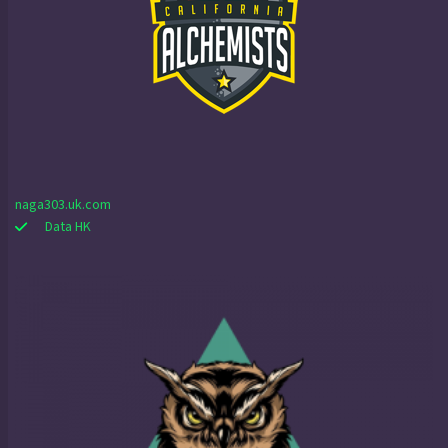
naga303.uk.com
Data HK