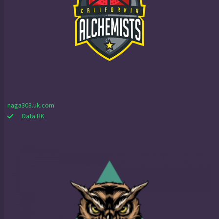
naga303.uk.com
Data HK