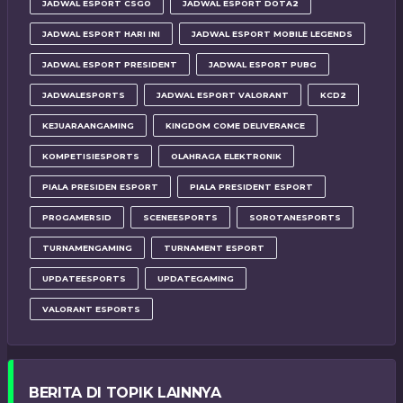
JADWAL ESPORT CSGO
JADWAL ESPORT DOTA2
JADWAL ESPORT HARI INI
JADWAL ESPORT MOBILE LEGENDS
JADWAL ESPORT PRESIDENT
JADWAL ESPORT PUBG
JADWALESPORTS
JADWAL ESPORT VALORANT
KCD2
KEJUARAANGAMING
KINGDOM COME DELIVERANCE
KOMPETISIESPORTS
OLAHRAGA ELEKTRONIK
PIALA PRESIDEN ESPORT
PIALA PRESIDENT ESPORT
PROGAMERSID
SCENEESPORTS
SOROTANESPORTS
TURNAMENGAMING
TURNAMENT ESPORT
UPDATEESPORTS
UPDATEGAMING
VALORANT ESPORTS
BERITA DI TOPIK LAINNYA