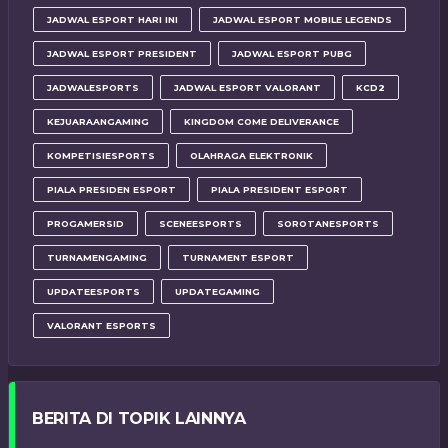
JADWAL ESPORT HARI INI
JADWAL ESPORT MOBILE LEGENDS
JADWAL ESPORT PRESIDENT
JADWAL ESPORT PUBG
JADWALESPORTS
JADWAL ESPORT VALORANT
KCD2
KEJUARAANGAMING
KINGDOM COME DELIVERANCE
KOMPETISIESPORTS
OLAHRAGA ELEKTRONIK
PIALA PRESIDEN ESPORT
PIALA PRESIDENT ESPORT
PROGAMERSID
SCENEESPORTS
SOROTANESPORTS
TURNAMENGAMING
TURNAMENT ESPORT
UPDATEESPORTS
UPDATEGAMING
VALORANT ESPORTS
BERITA DI TOPIK LAINNYA