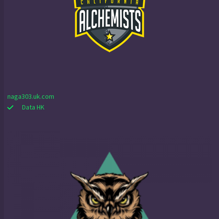
naga303.uk.com
Data HK