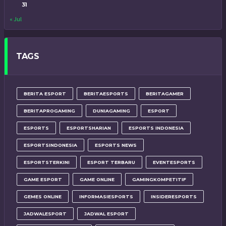
31
« Jul
TAGS
BERITA ESPORT
BERITAESPORTS
BERITAGAMER
BERITAPROGAMING
DUNIAGAMING
ESPORT
ESPORTS
ESPORTSHARIAN
ESPORTS INDONESIA
ESPORTSINDONESIA
ESPORTS NEWS
ESPORTSTERKINI
ESPORT TERBARU
EVENTESPORTS
GAME ESPORT
GAME ONLINE
GAMINGKOMPETITIF
GEMES ONLINE
INFORMASIESPORTS
INSIDERESPORTS
JADWALESPORT
JADWAL ESPORT