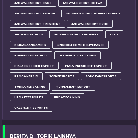
JADWAL ESPORT CSGO
JADWAL ESPORT DOTA2
JADWAL ESPORT HARI INI
JADWAL ESPORT MOBILE LEGENDS
JADWAL ESPORT PRESIDENT
JADWAL ESPORT PUBG
JADWALESPORTS
JADWAL ESPORT VALORANT
KCD2
KEJUARAANGAMING
KINGDOM COME DELIVERANCE
KOMPETISIESPORTS
OLAHRAGA ELEKTRONIK
PIALA PRESIDEN ESPORT
PIALA PRESIDENT ESPORT
PROGAMERSID
SCENEESPORTS
SOROTANESPORTS
TURNAMENGAMING
TURNAMENT ESPORT
UPDATEESPORTS
UPDATEGAMING
VALORANT ESPORTS
BERITA DI TOPIK LAINNYA