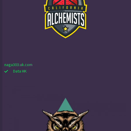
naga303.uk.com
Data HK