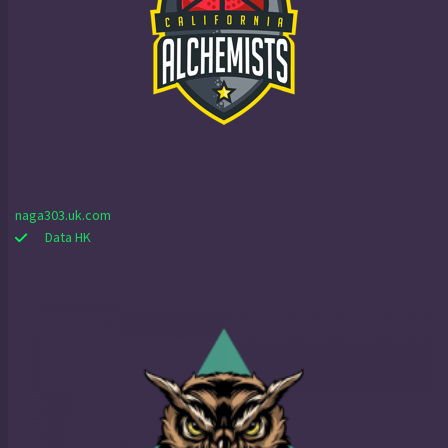
naga303.uk.com
Data HK