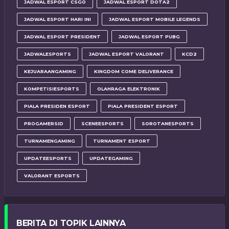
JADWAL ESPORT CSGO
JADWAL ESPORT DOTA2
JADWAL ESPORT HARI INI
JADWAL ESPORT MOBILE LEGENDS
JADWAL ESPORT PRESIDENT
JADWAL ESPORT PUBG
JADWALESPORTS
JADWAL ESPORT VALORANT
KCD2
KEJUARAANGAMING
KINGDOM COME DELIVERANCE
KOMPETISIESPORTS
OLAHRAGA ELEKTRONIK
PIALA PRESIDEN ESPORT
PIALA PRESIDENT ESPORT
PROGAMERSID
SCENEESPORTS
SOROTANESPORTS
TURNAMENGAMING
TURNAMENT ESPORT
UPDATEESPORTS
UPDATEGAMING
VALORANT ESPORTS
BERITA DI TOPIK LAINNYA