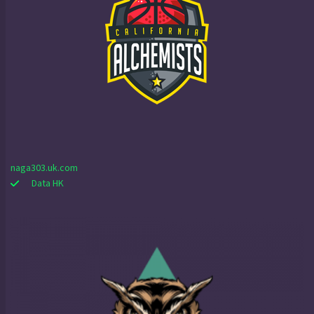
naga303.uk.com
Data HK