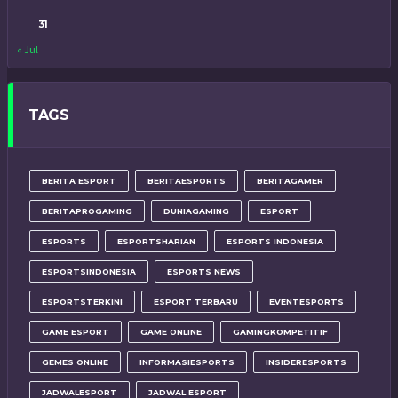
31
« Jul
TAGS
BERITA ESPORT
BERITAESPORTS
BERITAGAMER
BERITAPROGAMING
DUNIAGAMING
ESPORT
ESPORTS
ESPORTSHARIAN
ESPORTS INDONESIA
ESPORTSINDONESIA
ESPORTS NEWS
ESPORTSTERKINI
ESPORT TERBARU
EVENTESPORTS
GAME ESPORT
GAME ONLINE
GAMINGKOMPETITIF
GEMES ONLINE
INFORMASIESPORTS
INSIDERESPORTS
JADWALESPORT
JADWAL ESPORT