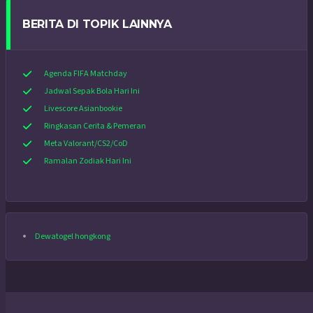
BERITA DI TOPIK LAINNYA
Agenda FIFA Matchday
Jadwal Sepak Bola Hari Ini
Livescore Asianbookie
Ringkasan Cerita & Pemeran
Meta Valorant/CS2/CoD
Ramalan Zodiak Hari Ini
Dewatogel hongkong