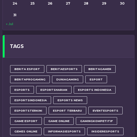
24
25
26
27
28
29
30
31
« Jul
TAGS
BERITA ESPORT
BERITAESPORTS
BERITAGAMER
BERITAPROGAMING
DUNIAGAMING
ESPORT
ESPORTS
ESPORTSHARIAN
ESPORTS INDONESIA
ESPORTSINDONESIA
ESPORTS NEWS
ESPORTSTERKINI
ESPORT TERBARU
EVENTESPORTS
GAME ESPORT
GAME ONLINE
GAMINGKOMPETITIF
GEMES ONLINE
INFORMASIESPORTS
INSIDERESPORTS