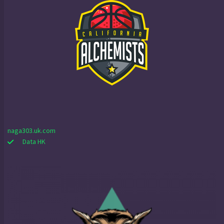
naga303.uk.com
Data HK