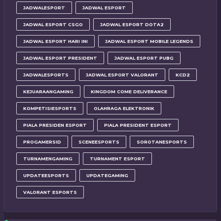
JADWALESPORT
JADWAL ESPORT
JADWAL ESPORT CSGO
JADWAL ESPORT DOTA2
JADWAL ESPORT HARI INI
JADWAL ESPORT MOBILE LEGENDS
JADWAL ESPORT PRESIDENT
JADWAL ESPORT PUBG
JADWALESPORTS
JADWAL ESPORT VALORANT
KCD2
KEJUARAANGAMING
KINGDOM COME DELIVERANCE
KOMPETISIESPORTS
OLAHRAGA ELEKTRONIK
PIALA PRESIDEN ESPORT
PIALA PRESIDENT ESPORT
PROGAMERSID
SCENEESPORTS
SOROTANESPORTS
TURNAMENGAMING
TURNAMENT ESPORT
UPDATEESPORTS
UPDATEGAMING
VALORANT ESPORTS