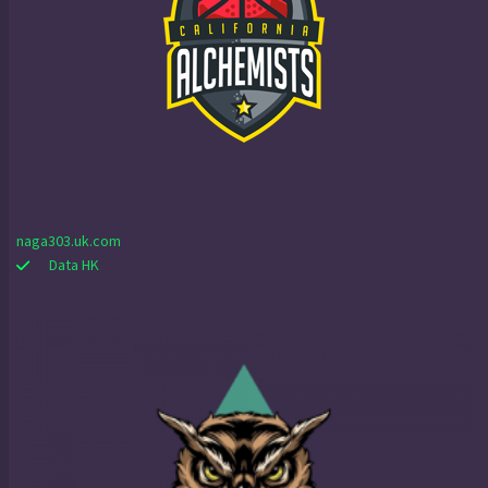
naga303.uk.com
Data HK