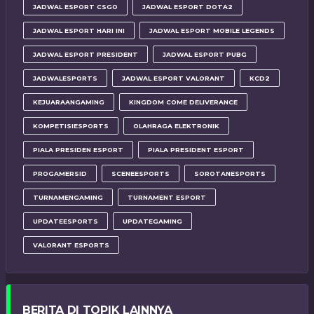
JADWAL ESPORT CSGO
JADWAL ESPORT DOTA2
JADWAL ESPORT HARI INI
JADWAL ESPORT MOBILE LEGENDS
JADWAL ESPORT PRESIDENT
JADWAL ESPORT PUBG
JADWALESPORTS
JADWAL ESPORT VALORANT
KCD2
KEJUARAANGAMING
KINGDOM COME DELIVERANCE
KOMPETISIESPORTS
OLAHRAGA ELEKTRONIK
PIALA PRESIDEN ESPORT
PIALA PRESIDENT ESPORT
PROGAMERSID
SCENEESPORTS
SOROTANESPORTS
TURNAMENGAMING
TURNAMENT ESPORT
UPDATEESPORTS
UPDATEGAMING
VALORANT ESPORTS
BERITA DI TOPIK LAINNYA