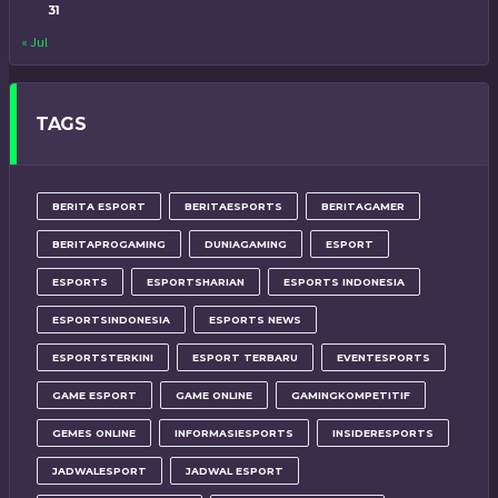
31
« Jul
TAGS
BERITA ESPORT
BERITAESPORTS
BERITAGAMER
BERITAPROGAMING
DUNIAGAMING
ESPORT
ESPORTS
ESPORTSHARIAN
ESPORTS INDONESIA
ESPORTSINDONESIA
ESPORTS NEWS
ESPORTSTERKINI
ESPORT TERBARU
EVENTESPORTS
GAME ESPORT
GAME ONLINE
GAMINGKOMPETITIF
GEMES ONLINE
INFORMASIESPORTS
INSIDERESPORTS
JADWALESPORT
JADWAL ESPORT