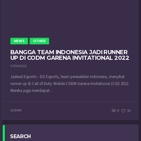
NEWS
OTHER
BANGGA TEAM INDONESIA JADI RUNNER
UP DI CODM GARENA INVITATIONAL 2022
21/04/2022
Jadwal Esports – DG Esports, team perwakilan Indonesia, menyikat
runner up di Call of Duty: Mobile CODM Garena Invitational (CGI) 2022.
Mereka juga mendapat...
ADMIN
9
30
SEARCH