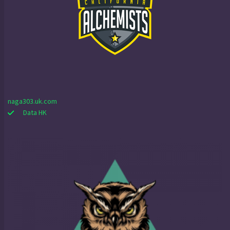
naga303.uk.com
Data HK