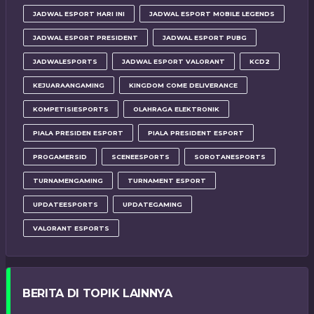
JADWAL ESPORT HARI INI
JADWAL ESPORT MOBILE LEGENDS
JADWAL ESPORT PRESIDENT
JADWAL ESPORT PUBG
JADWALESPORTS
JADWAL ESPORT VALORANT
KCD2
KEJUARAANGAMING
KINGDOM COME DELIVERANCE
KOMPETISIESPORTS
OLAHRAGA ELEKTRONIK
PIALA PRESIDEN ESPORT
PIALA PRESIDENT ESPORT
PROGAMERSID
SCENEESPORTS
SOROTANESPORTS
TURNAMENGAMING
TURNAMENT ESPORT
UPDATEESPORTS
UPDATEGAMING
VALORANT ESPORTS
BERITA DI TOPIK LAINNYA