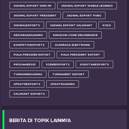
JADWAL ESPORT HARI INI
JADWAL ESPORT MOBILE LEGENDS
JADWAL ESPORT PRESIDENT
JADWAL ESPORT PUBG
JADWALESPORTS
JADWAL ESPORT VALORANT
KCD2
KEJUARAANGAMING
KINGDOM COME DELIVERANCE
KOMPETISIESPORTS
OLAHRAGA ELEKTRONIK
PIALA PRESIDEN ESPORT
PIALA PRESIDENT ESPORT
PROGAMERSID
SCENEESPORTS
SOROTANESPORTS
TURNAMENGAMING
TURNAMENT ESPORT
UPDATEESPORTS
UPDATEGAMING
VALORANT ESPORTS
BERITA DI TOPIK LAINNYA