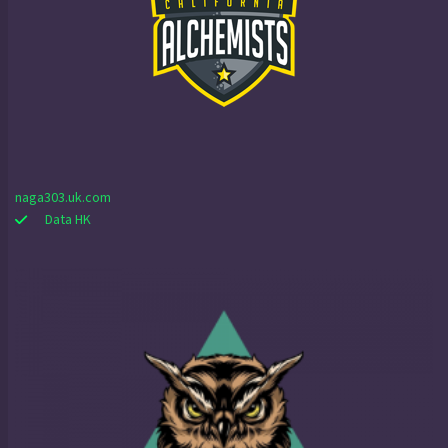
naga303.uk.com
Data HK