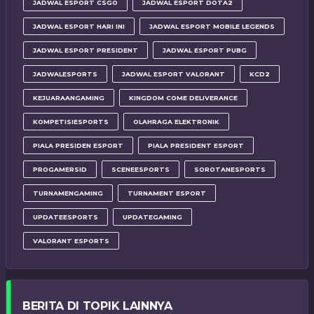
JADWAL ESPORT CSGO
JADWAL ESPORT DOTA2
JADWAL ESPORT HARI INI
JADWAL ESPORT MOBILE LEGENDS
JADWAL ESPORT PRESIDENT
JADWAL ESPORT PUBG
JADWALESPORTS
JADWAL ESPORT VALORANT
KCD2
KEJUARAANGAMING
KINGDOM COME DELIVERANCE
KOMPETISIESPORTS
OLAHRAGA ELEKTRONIK
PIALA PRESIDEN ESPORT
PIALA PRESIDENT ESPORT
PROGAMERSID
SCENEESPORTS
SOROTANESPORTS
TURNAMENGAMING
TURNAMENT ESPORT
UPDATEESPORTS
UPDATEGAMING
VALORANT ESPORTS
BERITA DI TOPIK LAINNYA