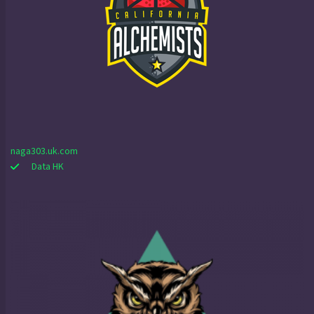
naga303.uk.com
Data HK