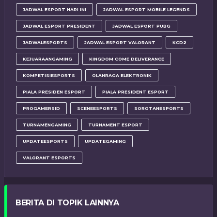
JADWAL ESPORT HARI INI
JADWAL ESPORT MOBILE LEGENDS
JADWAL ESPORT PRESIDENT
JADWAL ESPORT PUBG
JADWALESPORTS
JADWAL ESPORT VALORANT
KCD2
KEJUARAANGAMING
KINGDOM COME DELIVERANCE
KOMPETISIESPORTS
OLAHRAGA ELEKTRONIK
PIALA PRESIDEN ESPORT
PIALA PRESIDENT ESPORT
PROGAMERSID
SCENEESPORTS
SOROTANESPORTS
TURNAMENGAMING
TURNAMENT ESPORT
UPDATEESPORTS
UPDATEGAMING
VALORANT ESPORTS
BERITA DI TOPIK LAINNYA