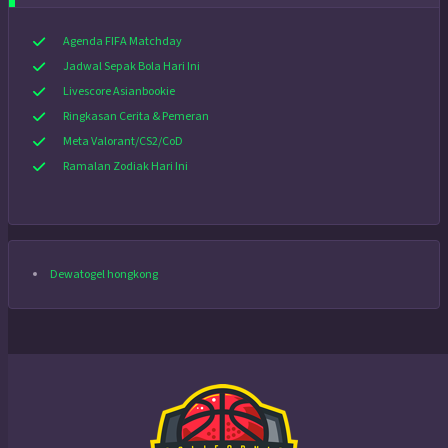
Agenda FIFA Matchday
Jadwal Sepak Bola Hari Ini
Livescore Asianbookie
Ringkasan Cerita & Pemeran
Meta Valorant/CS2/CoD
Ramalan Zodiak Hari Ini
Dewatogel hongkong