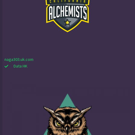
naga303.uk.com
Data HK