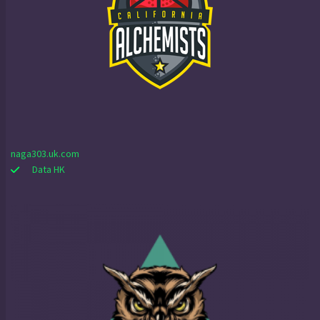
naga303.uk.com
Data HK