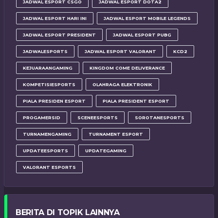
JADWAL ESPORT CSGO
JADWAL ESPORT DOTA2
JADWAL ESPORT HARI INI
JADWAL ESPORT MOBILE LEGENDS
JADWAL ESPORT PRESIDENT
JADWAL ESPORT PUBG
JADWALESPORTS
JADWAL ESPORT VALORANT
KCD2
KEJUARAANGAMING
KINGDOM COME DELIVERANCE
KOMPETISIESPORTS
OLAHRAGA ELEKTRONIK
PIALA PRESIDEN ESPORT
PIALA PRESIDENT ESPORT
PROGAMERSID
SCENEESPORTS
SOROTANESPORTS
TURNAMENGAMING
TURNAMENT ESPORT
UPDATEESPORTS
UPDATEGAMING
VALORANT ESPORTS
BERITA DI TOPIK LAINNYA