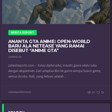
BERITA ESPORT
ANANTA GTA ANIME: OPEN-WORLD
BARU ALA NETEASE YANG RAMAI
DISEBUT “ANIME GTA”
24/09/2025
jadwalesports.com – Kalau dipikir-pikir, industri game selalu suka
dengan eksperimen. Dari adaptasi film ke game sampai fusion genre,
semua dicoba. Nah, yang terbaru adalah...
ARKANAPRATAMA
20
33