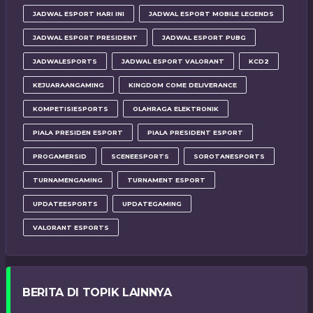
JADWAL ESPORT HARI INI
JADWAL ESPORT MOBILE LEGENDS
JADWAL ESPORT PRESIDENT
JADWAL ESPORT PUBG
JADWALESPORTS
JADWAL ESPORT VALORANT
KCD2
KEJUARAANGAMING
KINGDOM COME DELIVERANCE
KOMPETISIESPORTS
OLAHRAGA ELEKTRONIK
PIALA PRESIDEN ESPORT
PIALA PRESIDENT ESPORT
PROGAMERSID
SCENEESPORTS
SOROTANESPORTS
TURNAMENGAMING
TURNAMENT ESPORT
UPDATEESPORTS
UPDATEGAMING
VALORANT ESPORTS
BERITA DI TOPIK LAINNYA