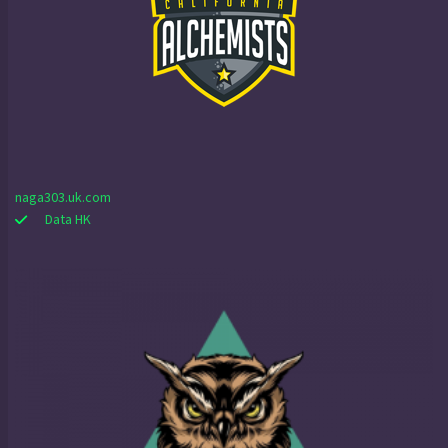
naga303.uk.com
Data HK