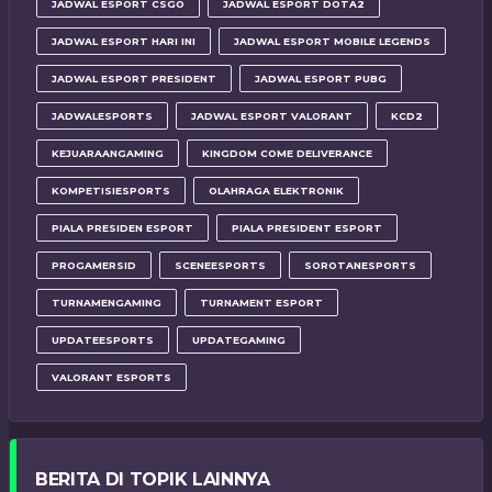
JADWAL ESPORT CSGO
JADWAL ESPORT DOTA2
JADWAL ESPORT HARI INI
JADWAL ESPORT MOBILE LEGENDS
JADWAL ESPORT PRESIDENT
JADWAL ESPORT PUBG
JADWALESPORTS
JADWAL ESPORT VALORANT
KCD2
KEJUARAANGAMING
KINGDOM COME DELIVERANCE
KOMPETISIESPORTS
OLAHRAGA ELEKTRONIK
PIALA PRESIDEN ESPORT
PIALA PRESIDENT ESPORT
PROGAMERSID
SCENEESPORTS
SOROTANESPORTS
TURNAMENGAMING
TURNAMENT ESPORT
UPDATEESPORTS
UPDATEGAMING
VALORANT ESPORTS
BERITA DI TOPIK LAINNYA