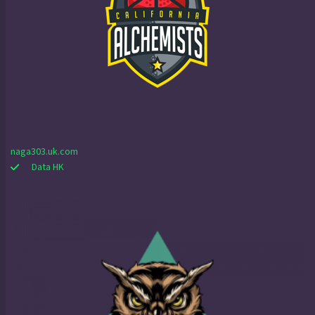
naga303.uk.com
Data HK