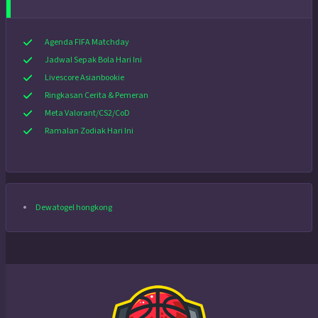
Agenda FIFA Matchday
Jadwal Sepak Bola Hari Ini
Livescore Asianbookie
Ringkasan Cerita & Pemeran
Meta Valorant/CS2/CoD
Ramalan Zodiak Hari Ini
Dewatogel hongkong