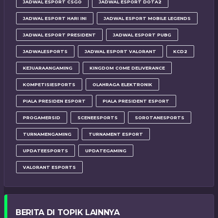
JADWAL ESPORT CSGO
JADWAL ESPORT DOTA2
JADWAL ESPORT HARI INI
JADWAL ESPORT MOBILE LEGENDS
JADWAL ESPORT PRESIDENT
JADWAL ESPORT PUBG
JADWALESPORTS
JADWAL ESPORT VALORANT
KCD2
KEJUARAANGAMING
KINGDOM COME DELIVERANCE
KOMPETISIESPORTS
OLAHRAGA ELEKTRONIK
PIALA PRESIDEN ESPORT
PIALA PRESIDENT ESPORT
PROGAMERSID
SCENEESPORTS
SOROTANESPORTS
TURNAMENGAMING
TURNAMENT ESPORT
UPDATEESPORTS
UPDATEGAMING
VALORANT ESPORTS
BERITA DI TOPIK LAINNYA