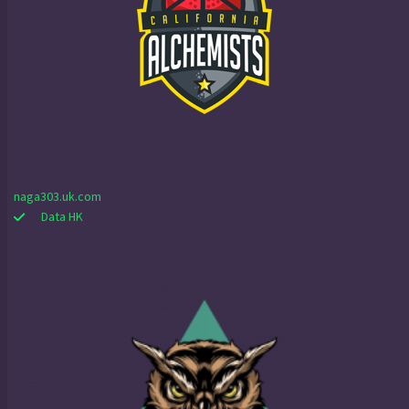
naga303.uk.com
Data HK