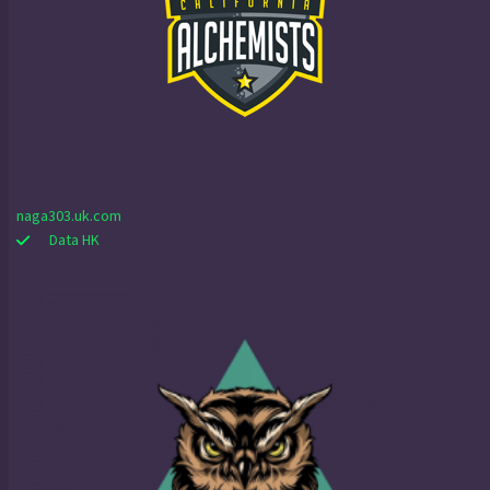
naga303.uk.com
Data HK