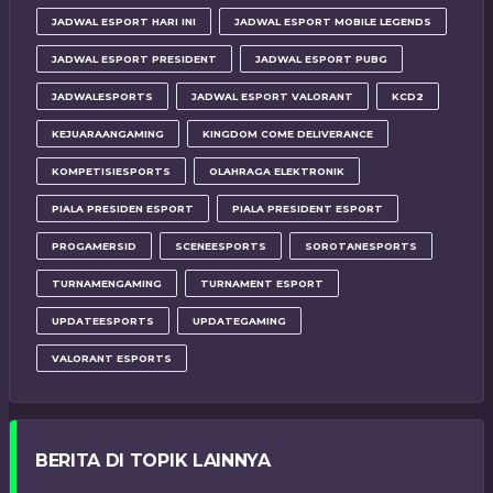
JADWAL ESPORT HARI INI
JADWAL ESPORT MOBILE LEGENDS
JADWAL ESPORT PRESIDENT
JADWAL ESPORT PUBG
JADWALESPORTS
JADWAL ESPORT VALORANT
KCD2
KEJUARAANGAMING
KINGDOM COME DELIVERANCE
KOMPETISIESPORTS
OLAHRAGA ELEKTRONIK
PIALA PRESIDEN ESPORT
PIALA PRESIDENT ESPORT
PROGAMERSID
SCENEESPORTS
SOROTANESPORTS
TURNAMENGAMING
TURNAMENT ESPORT
UPDATEESPORTS
UPDATEGAMING
VALORANT ESPORTS
BERITA DI TOPIK LAINNYA