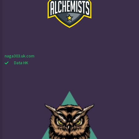
naga303.uk.com
Data HK