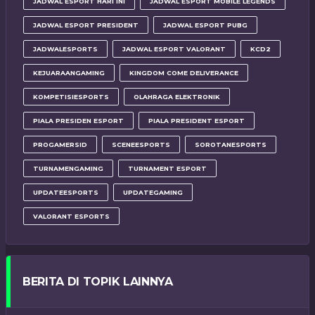
JADWAL ESPORT HARI INI
JADWAL ESPORT MOBILE LEGENDS
JADWAL ESPORT PRESIDENT
JADWAL ESPORT PUBG
JADWALESPORTS
JADWAL ESPORT VALORANT
KCD2
KEJUARAANGAMING
KINGDOM COME DELIVERANCE
KOMPETISIESPORTS
OLAHRAGA ELEKTRONIK
PIALA PRESIDEN ESPORT
PIALA PRESIDENT ESPORT
PROGAMERSID
SCENEESPORTS
SOROTANESPORTS
TURNAMENGAMING
TURNAMENT ESPORT
UPDATEESPORTS
UPDATEGAMING
VALORANT ESPORTS
BERITA DI TOPIK LAINNYA