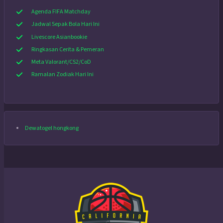
Agenda FIFA Matchday
Jadwal Sepak Bola Hari Ini
Livescore Asianbookie
Ringkasan Cerita & Pemeran
Meta Valorant/CS2/CoD
Ramalan Zodiak Hari Ini
Dewatogel hongkong