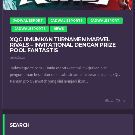
JADWAL ESPORT
JADWAL ESPORTS
JADWALESPORT
JADWALESPORTS
NEWS
XQC UMUMKAN TURNAMEN MARVEL
RIVALS – INVITATIONAL DENGAN PRIZE
POOL FANTASTIS
18/06/2025
Jadwalesports.com – Dunia esports kembali dikejutkan oleh
pengumuman besar dari salah satu streamer terbesar di dunia, xQc.
Mantan pro Overwatch yang kini menjadi ikon...
32
44
SEARCH