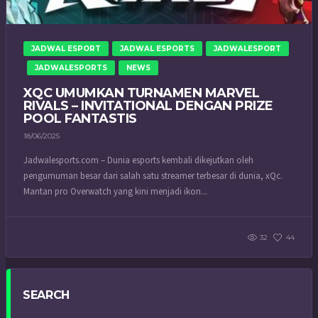
JADWAL ESPORT
JADWAL ESPORTS
JADWALESPORT
JADWALESPORTS
NEWS
XQC UMUMKAN TURNAMEN MARVEL
RIVALS – INVITATIONAL DENGAN PRIZE
POOL FANTASTIS
18/06/2025
Jadwalesports.com – Dunia esports kembali dikejutkan oleh
pengumuman besar dari salah satu streamer terbesar di dunia, xQc.
Mantan pro Overwatch yang kini menjadi ikon...
32
44
SEARCH