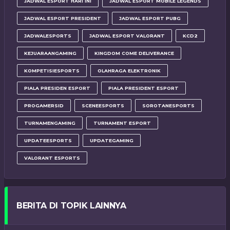
JADWAL ESPORT HARI INI
JADWAL ESPORT MOBILE LEGENDS
JADWAL ESPORT PRESIDENT
JADWAL ESPORT PUBG
JADWALESPORTS
JADWAL ESPORT VALORANT
KCD2
KEJUARAANGAMING
KINGDOM COME DELIVERANCE
KOMPETISIESPORTS
OLAHRAGA ELEKTRONIK
PIALA PRESIDEN ESPORT
PIALA PRESIDENT ESPORT
PROGAMERSID
SCENEESPORTS
SOROTANESPORTS
TURNAMENGAMING
TURNAMENT ESPORT
UPDATEESPORTS
UPDATEGAMING
VALORANT ESPORTS
BERITA DI TOPIK LAINNYA