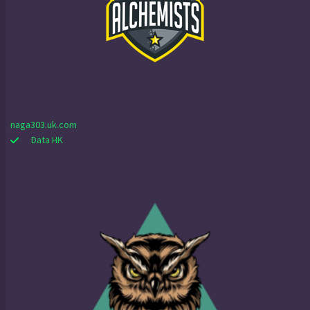
naga303.uk.com
Data HK