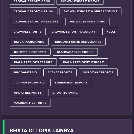
JADWAL ESPORT CSGO
JADWAL ESPORT DOTA2
JADWAL ESPORT HARI INI
JADWAL ESPORT MOBILE LEGENDS
JADWAL ESPORT PRESIDENT
JADWAL ESPORT PUBG
JADWALESPORTS
JADWAL ESPORT VALORANT
KCD2
KEJUARAANGAMING
KINGDOM COME DELIVERANCE
KOMPETISIESPORTS
OLAHRAGA ELEKTRONIK
PIALA PRESIDEN ESPORT
PIALA PRESIDENT ESPORT
PROGAMERSID
SCENEESPORTS
SOROTANESPORTS
TURNAMENGAMING
TURNAMENT ESPORT
UPDATEESPORTS
UPDATEGAMING
VALORANT ESPORTS
BERITA DI TOPIK LAINNYA