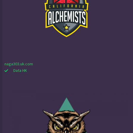
naga303.uk.com
Data HK