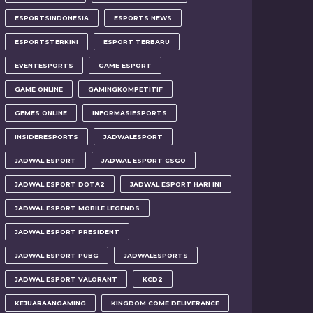
ESPORTSINDONESIA
ESPORTS NEWS
ESPORTSTERKINI
ESPORT TERBARU
EVENTESPORTS
GAME ESPORT
GAME ONLINE
GAMINGKOMPETITIF
GEMES ONLINE
INFORMASIESPORTS
INSIDERESPORTS
JADWALESPORT
JADWAL ESPORT
JADWAL ESPORT CSGO
JADWAL ESPORT DOTA2
JADWAL ESPORT HARI INI
JADWAL ESPORT MOBILE LEGENDS
JADWAL ESPORT PRESIDENT
JADWAL ESPORT PUBG
JADWALESPORTS
JADWAL ESPORT VALORANT
KCD2
KEJUARAANGAMING
KINGDOM COME DELIVERANCE