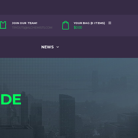
JOIN OUR TEAM!
YOUR BAG (0 ITEMS)
$
0.00
TRYOUTS@ALCHEMISTS.COM
NEWS
IDE