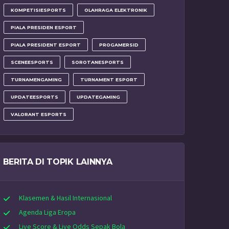
KOMPETISIESPORTS
OLAHRAGA ELEKTRONIK
PIALA PRESIDEN ESPORT
PIALA PRESIDENT ESPORT
PROGAMERSID
SCENEESPORTS
SOROTANESPORTS
TURNAMENGAMING
TURNAMENT ESPORT
UPDATEESPORTS
UPDATEGAMING
VALORANT ESPORTS
BERITA DI TOPIK LAINNYA
Klasemen & Hasil Internasional
Agenda Liga Eropa
Live Score & Live Odds Sepak Bola