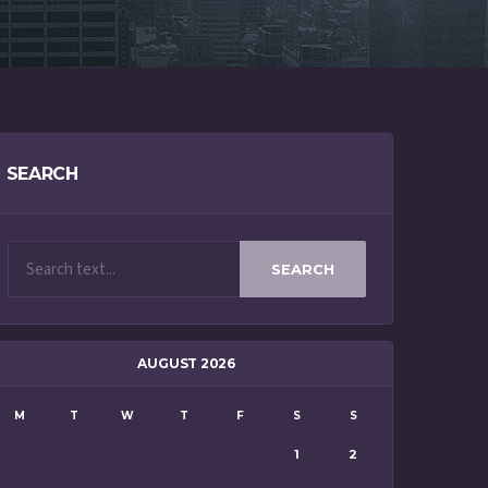
SEARCH
SEARCH
AUGUST 2026
M
T
W
T
F
S
S
1
2