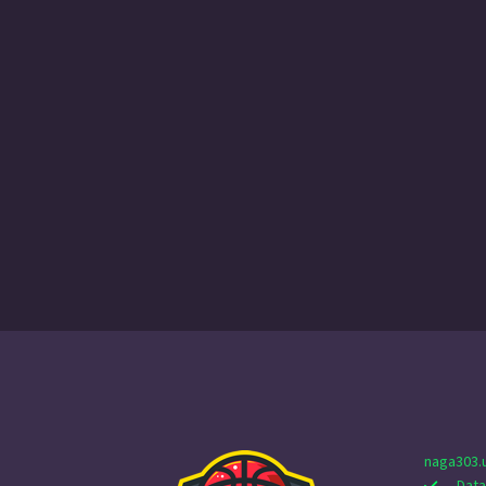
naga303.
Data