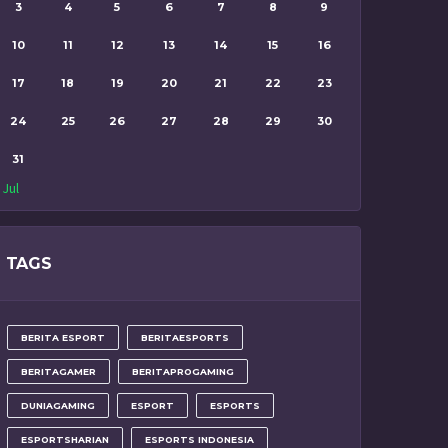
3
4
5
6
7
8
9
10
11
12
13
14
15
16
17
18
19
20
21
22
23
24
25
26
27
28
29
30
31
 Jul
TAGS
BERITA ESPORT
BERITAESPORTS
BERITAGAMER
BERITAPROGAMING
DUNIAGAMING
ESPORT
ESPORTS
ESPORTSHARIAN
ESPORTS INDONESIA