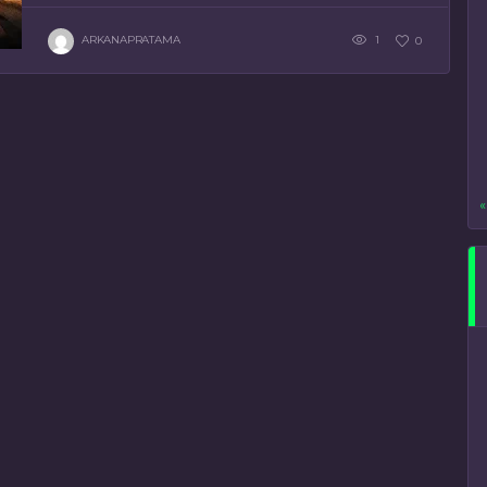
ARKANAPRATAMA
1
0
«