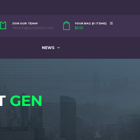
JOIN OUR TEAM!
YOUR BAG (0 ITEMS)
$
0.00
TRYOUTS@ALCHEMISTS.COM
NEWS
XT
GEN