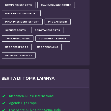
KOMPETISIESPORTS
OLAHRAGA ELEKTRONIK
PIALA PRESIDEN ESPORT
PIALA PRESIDENT ESPORT
PROGAMERSID
SCENEESPORTS
SOROTANESPORTS
TURNAMENGAMING
TURNAMENT ESPORT
UPDATEESPORTS
UPDATEGAMING
VALORANT ESPORTS
BERITA DI TOPIK LAINNYA
Klasemen & Hasil Internasional
Agenda Liga Eropa
Live Score & Live Odds Sepak Bola