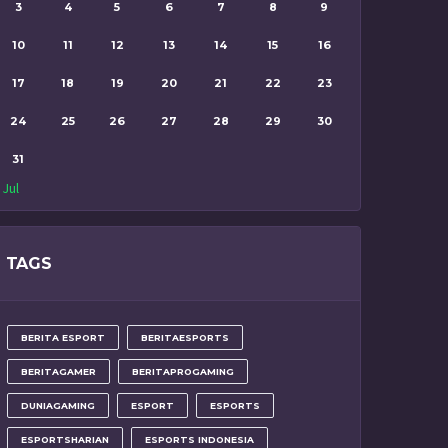
3
4
5
6
7
8
9
10
11
12
13
14
15
16
17
18
19
20
21
22
23
24
25
26
27
28
29
30
31
 Jul
TAGS
BERITA ESPORT
BERITAESPORTS
BERITAGAMER
BERITAPROGAMING
DUNIAGAMING
ESPORT
ESPORTS
ESPORTSHARIAN
ESPORTS INDONESIA