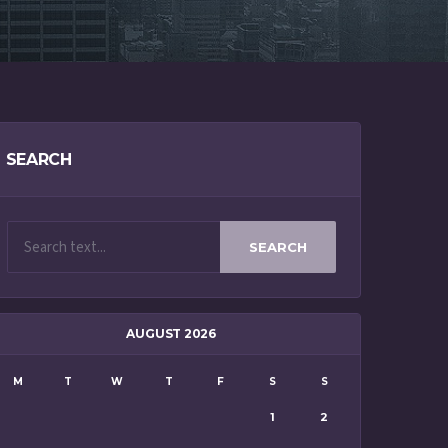
SEARCH
SEARCH
AUGUST 2026
M
T
W
T
F
S
S
1
2