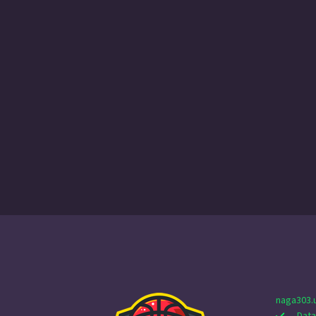
naga303.
Data