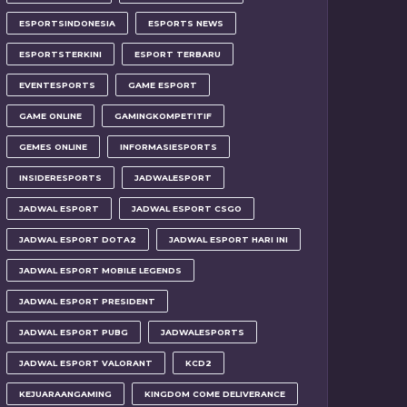
ESPORTSINDONESIA
ESPORTS NEWS
ESPORTSTERKINI
ESPORT TERBARU
EVENTESPORTS
GAME ESPORT
GAME ONLINE
GAMINGKOMPETITIF
GEMES ONLINE
INFORMASIESPORTS
INSIDERESPORTS
JADWALESPORT
JADWAL ESPORT
JADWAL ESPORT CSGO
JADWAL ESPORT DOTA2
JADWAL ESPORT HARI INI
JADWAL ESPORT MOBILE LEGENDS
JADWAL ESPORT PRESIDENT
JADWAL ESPORT PUBG
JADWALESPORTS
JADWAL ESPORT VALORANT
KCD2
KEJUARAANGAMING
KINGDOM COME DELIVERANCE