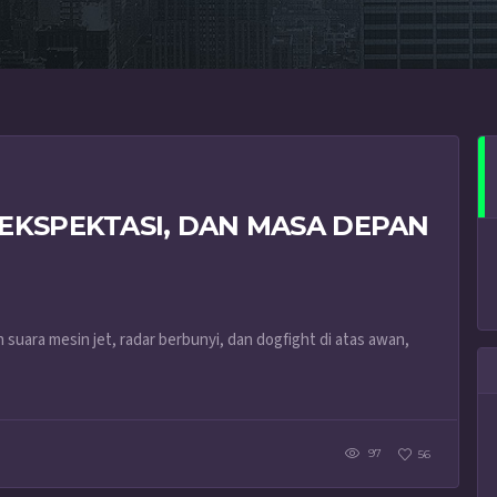
 EKSPEKTASI, DAN MASA DEPAN
uara mesin jet, radar berbunyi, dan dogfight di atas awan,
97
56