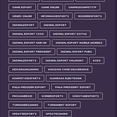
GAME ESPORT
GAME ONLINE
GAMINGKOMPETITIF
GEMES ONLINE
INFORMASIESPORTS
INSIDERESPORTS
JADWALESPORT
JADWAL ESPORT
JADWAL ESPORT CSGO
JADWAL ESPORT DOTA2
JADWAL ESPORT HARI INI
JADWAL ESPORT MOBILE LEGENDS
JADWAL ESPORT PRESIDENT
JADWAL ESPORT PUBG
JADWALESPORTS
JADWAL ESPORT VALORANT
KCD2
KEJUARAANGAMING
KINGDOM COME DELIVERANCE
KOMPETISIESPORTS
OLAHRAGA ELEKTRONIK
PIALA PRESIDEN ESPORT
PIALA PRESIDENT ESPORT
PROGAMERSID
SCENEESPORTS
SOROTANESPORTS
TURNAMENGAMING
TURNAMENT ESPORT
UPDATEESPORTS
UPDATEGAMING