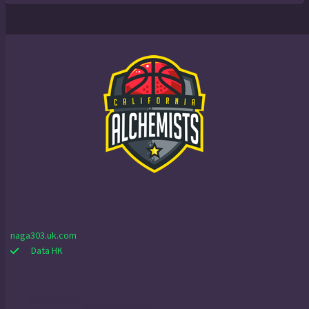
naga303.uk.com
Data HK