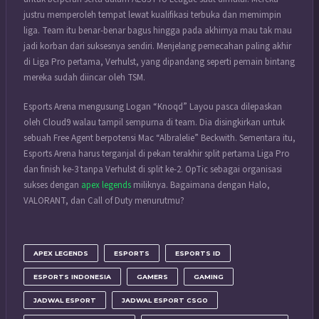
justru memperoleh tempat lewat kualifikasi terbuka dan memimpin
liga. Team itu benar-benar bagus hingga pada akhirnya mau tak mau
jadi korban dari suksesnya sendiri. Menjelang pemecahan paling akhir
di Liga Pro pertama, Verhulst, yang dipandang seperti pemain bintang
mereka sudah diincar oleh TSM.
Esports Arena mengusung Logan “Knoqd” Layou pasca dilepaskan
oleh Cloud9 walau tampil sempurna di team. Dia disingkirkan untuk
sebuah Free Agent berpotensi Mac “Albralelie” Beckwith. Sementara itu,
Esports Arena harus terganjal di pekan terakhir split pertama Liga Pro
dan finish ke-3 tanpa Verhulst di split ke-2. OpTic sebagai organisasi
sukses dengan
apex legends
miliknya. Bagaimana dengan Halo,
VALORANT, dan Call of Duty menurutmu?
APEX LEGENDS
ESPORTS
ESPORTS ID
ESPORTS INDONESIA
GAMERS
GAMING
JADWAL ESPORT
JADWAL ESPORT CSGO