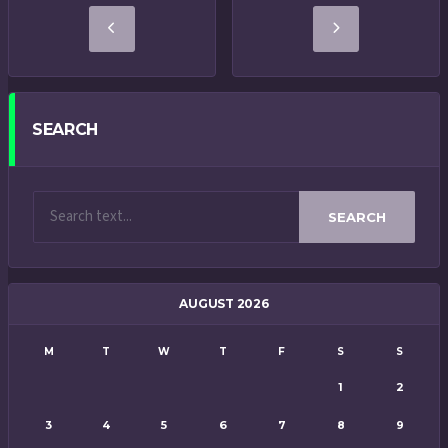
SEARCH
SEARCH
AUGUST 2026
M
T
W
T
F
S
S
1
2
3
4
5
6
7
8
9