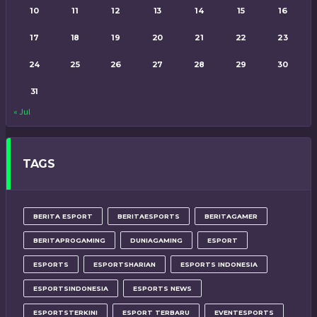
10
11
12
13
14
15
16
17
18
19
20
21
22
23
24
25
26
27
28
29
30
31
« Jul
TAGS
BERITA ESPORT
BERITAESPORTS
BERITAGAMER
BERITAPROGAMING
DUNIAGAMING
ESPORT
ESPORTS
ESPORTSHARIAN
ESPORTS INDONESIA
ESPORTSINDONESIA
ESPORTS NEWS
ESPORTSTERKINI
ESPORT TERBARU
EVENTESPORTS