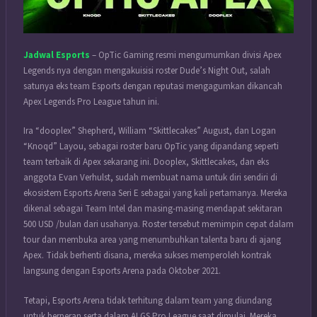
Jadwal Esports
– OpTic Gaming resmi mengumumkan divisi Apex
Legends nya dengan mengakuisisi roster Dude’s Night Out, salah
satunya eks team Esports dengan reputasi mengagumkan dikancah
Apex Legends Pro League tahun ini.
Ira “dooplex” Shepherd, William “Skittlecakes” August, dan Logan
“Knoqd” Layou, sebagai roster baru OpTic yang dipandang seperti
team terbaik di Apex sekarang ini. Dooplex, Skittlecakes, dan eks
anggota Evan Verhulst, sudah membuat nama untuk diri sendiri di
ekosistem Esports Arena Seri E sebagai yang kali pertamanya. Mereka
dikenal sebagai Team Intel dan masing-masing mendapat sekitaran
500 USD /bulan dari usahanya. Roster tersebut memimpin cepat dalam
tour dan membuka area yang menumbuhkan talenta baru di ajang
Apex. Tidak berhenti disana, mereka sukses memperoleh kontrak
langsung dengan Esports Arena pada Oktober 2021.
Tetapi, Esports Arena tidak terhitung dalam team yang diundang
untuk berperan serta dalam ALGS Pro League saat dimulai. Mereka