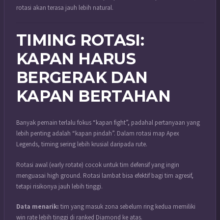
rotasi akan terasa jauh lebih natural.
TIMING ROTASI:
KAPAN HARUS
BERGERAK DAN
KAPAN BERTAHAN
Banyak pemain terlalu fokus “kapan fight”, padahal pertanyaan yang
lebih penting adalah “kapan pindah”. Dalam rotasi map Apex
Legends, timing sering lebih krusial daripada rute.
Rotasi awal (early rotate) cocok untuk tim defensif yang ingin
menguasai high ground. Rotasi lambat bisa efektif bagi tim agresif,
tetapi risikonya jauh lebih tinggi.
Data menarik:
tim yang masuk zona sebelum ring kedua memiliki
win rate lebih tinggi di ranked Diamond ke atas.