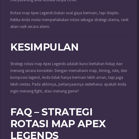
menyeberang area terbuka tanpa cover.
Rotasi map Apex Legends bukan soal gaya bermain, tapi disiplin.
Ketika Anda mulai memperlakukan rotasi sebagai strategi utama, rank
akan naik secara alami.
KESIMPULAN
Strategi rotasi map Apex Legends adalah kunci bertahan hidup dan
menang secara konsisten. Dengan memahami map, timing, rute, dan
komposisi legend, Anda tidak hanya bermain lebih aman, tapi juga
lebih cerdas. Pada akhirnya, pertanyaannya sederhana: apakah Anda
ingin menang fight, atau menang game?
FAQ – STRATEGI
ROTASI MAP APEX
LEGENDS