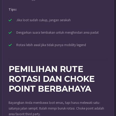
Tips:
Jika loot sudah cukup, jangan serakah
Dengarkan suara tembakan untuk menghindari area padat
Rotasi lebih awal jika tidak punya mobility legend
PEMILIHAN RUTE
ROTASI DAN CHOKE
POINT BERBAHAYA
Bayangkan Anda membawa loot emas, tapi harus melewati satu-
satunya jalan sempit. Itulah mimpi buruk rotasi. Choke point adalah
area favorit third party.