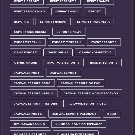
BERITA ESPORT
BERITAESPORTS
BERITAGAMER
BERITAPROGAMING
DUNIAGAMING
ESPORT
ESPORTS
ESPORTSHARIAN
ESPORTS INDONESIA
ESPORTSINDONESIA
ESPORTS NEWS
ESPORTSTERKINI
ESPORT TERBARU
EVENTESPORTS
GAME ESPORT
GAME ONLINE
GAMINGKOMPETITIF
GEMES ONLINE
INFORMASIESPORTS
INSIDERESPORTS
JADWALESPORT
JADWAL ESPORT
JADWAL ESPORT CSGO
JADWAL ESPORT DOTA2
JADWAL ESPORT HARI INI
JADWAL ESPORT MOBILE LEGENDS
JADWAL ESPORT PRESIDENT
JADWAL ESPORT PUBG
JADWALESPORTS
JADWAL ESPORT VALORANT
KCD2
KEJUARAANGAMING
KINGDOM COME DELIVERANCE
KOMPETISIESPORTS
OLAHRAGA ELEKTRONIK