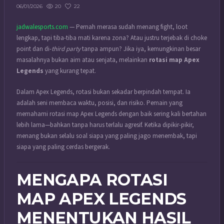
20
22
06/01/2026
jadwalesports.com
— Pernah merasa sudah menang fight, loot
lengkap, tapi tiba-tiba mati karena zona? Atau justru terjebak di choke
point dan di-
third party
tanpa ampun? Jika iya, kemungkinan besar
masalahnya bukan aim atau senjata, melainkan
rotasi map Apex
Legends
yang kurang tepat.
Dalam Apex Legends, rotasi bukan sekadar berpindah tempat. Ia
adalah seni membaca waktu, posisi, dan risiko. Pemain yang
memahami rotasi map Apex Legends dengan baik sering kali bertahan
lebih lama—bahkan tanpa harus terlalu agresif. Ketika dipikir-pikir,
menang bukan selalu soal siapa yang paling jago menembak, tapi
siapa yang paling cerdas bergerak.
MENGAPA ROTASI
MAP APEX LEGENDS
MENENTUKAN HASIL