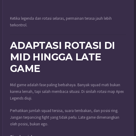
Ketika legenda dan rotasi selaras, permainan terasa jauh lebih
terkontrol.
ADAPTASI ROTASI DI
MID HINGGA LATE
GAME
Mid game adalah fase paling berbahaya. Banyak squad mati bukan
karena lemah, tapi salah membaca situasi. Di sinilah rotasi map Apex
Legends diuji.
Perhatikan jumlah squad tersisa, suara tembakan, dan posisi ring.
Jangan terpancing fight yang tidak perlu. Late game dimenangkan
oleh posisi, bukan ego.