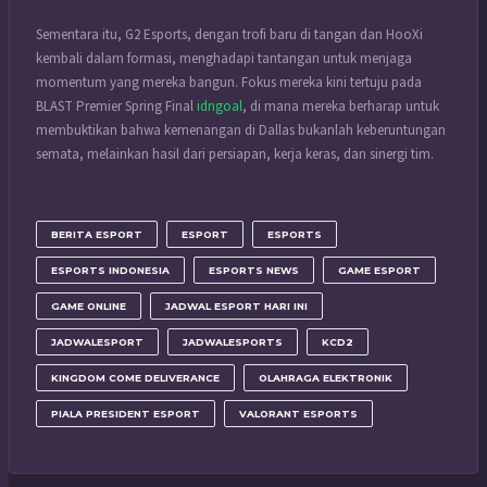
Sementara itu, G2 Esports, dengan trofi baru di tangan dan HooXi
kembali dalam formasi, menghadapi tantangan untuk menjaga
momentum yang mereka bangun. Fokus mereka kini tertuju pada
BLAST Premier Spring Final
idngoal
, di mana mereka berharap untuk
membuktikan bahwa kemenangan di Dallas bukanlah keberuntungan
semata, melainkan hasil dari persiapan, kerja keras, dan sinergi tim.
BERITA ESPORT
ESPORT
ESPORTS
ESPORTS INDONESIA
ESPORTS NEWS
GAME ESPORT
GAME ONLINE
JADWAL ESPORT HARI INI
JADWALESPORT
JADWALESPORTS
KCD2
KINGDOM COME DELIVERANCE
OLAHRAGA ELEKTRONIK
PIALA PRESIDENT ESPORT
VALORANT ESPORTS