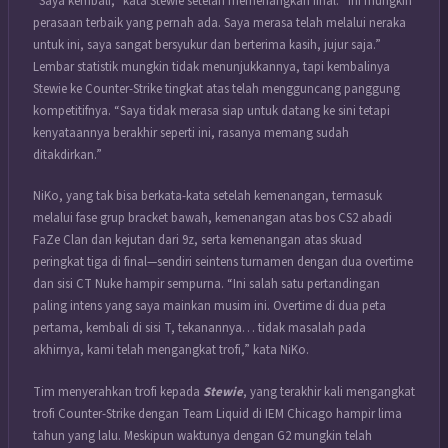
“Saya kembali,” kata Stewie setelah memenangkan final. “Ini mungkin
perasaan terbaik yang pernah ada. Saya merasa telah melalui neraka
untuk ini, saya sangat bersyukur dan berterima kasih, jujur saja.”
Lembar statistik mungkin tidak menunjukkannya, tapi kembalinya
Stewie ke Counter-Strike tingkat atas telah mengguncang panggung
kompetitifnya. “Saya tidak merasa siap untuk datang ke sini tetapi
kenyataannya berakhir seperti ini, rasanya memang sudah
ditakdirkan.”
NiKo, yang tak bisa berkata-kata setelah kemenangan, termasuk
melalui fase grup bracket bawah, kemenangan atas bos CS2 abadi
FaZe Clan dan kejutan dari 9z, serta kemenangan atas skuad
peringkat tiga di final—sendiri seintens turnamen dengan dua overtime
dan sisi CT Nuke hampir sempurna. “Ini salah satu pertandingan
paling intens yang saya mainkan musim ini. Overtime di dua peta
pertama, kembali di sisi T, tekanannya… tidak masalah pada
akhirnya, kami telah mengangkat trofi,” kata NiKo.
Tim menyerahkan trofi kepada
Stewie
, yang terakhir kali mengangkat
trofi Counter-Strike dengan Team Liquid di IEM Chicago hampir lima
tahun yang lalu. Meskipun waktunya dengan G2 mungkin telah