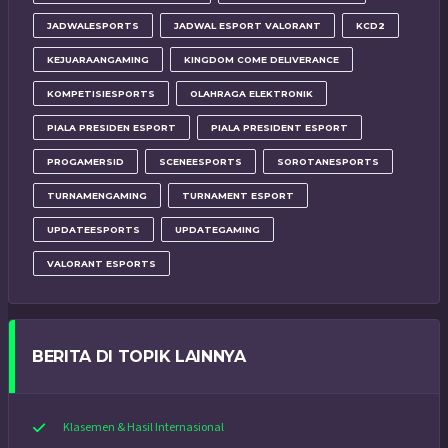
JADWALESPORTS
JADWAL ESPORT VALORANT
KCD2
KEJUARAANGAMING
KINGDOM COME DELIVERANCE
KOMPETISIESPORTS
OLAHRAGA ELEKTRONIK
PIALA PRESIDEN ESPORT
PIALA PRESIDENT ESPORT
PROGAMERSID
SCENEESPORTS
SOROTANESPORTS
TURNAMENGAMING
TURNAMENT ESPORT
UPDATEESPORTS
UPDATEGAMING
VALORANT ESPORTS
BERITA DI TOPIK LAINNYA
Klasemen & Hasil Internasional