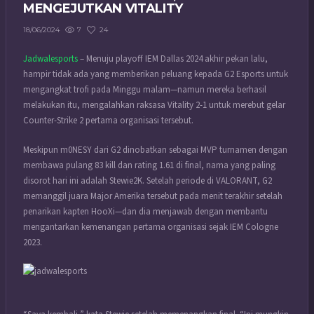
MENGEJUTKAN VITALITY
7
24
18/06/2024
Jadwalesports
– Menuju playoff IEM Dallas 2024 akhir pekan lalu,
hampir tidak ada yang memberikan peluang kepada G2 Esports untuk
mengangkat trofi pada Minggu malam—namun mereka berhasil
melakukan itu, mengalahkan raksasa Vitality 2-1 untuk merebut gelar
Counter-Strike 2 pertama organisasi tersebut.
Meskipun m0NESY dari G2 dinobatkan sebagai MVP turnamen dengan
membawa pulang 83 kill dan rating 1.61 di final, nama yang paling
disorot hari ini adalah Stewie2K. Setelah periode di VALORANT, G2
memanggil juara Major Amerika tersebut pada menit terakhir setelah
penarikan kapten HooXi—dan dia menjawab dengan membantu
mengantarkan kemenangan pertama organisasi sejak IEM Cologne
2023.