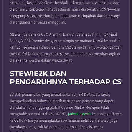
berakhir, jelas bahwa Stewie kembali ke tempat yang seharusnya dan
dia di sini untuk tetap. Terlepas dari di mana dia berakhir, CS NA—dan
panggung secara keseluruhan—tidak akan melupakan dampak yang
dia tinggalkan di Dallas minggu ini.
G2 akan berbaris di OVO Arena di London dalam 10 hari untuk Final
Spring BLAST Premier dengan pemimpin permainan HooXi kembali di
kemudi, sementara perburuan tim CS2 Stewie berlanjut—tetapi dengan
medali IEM Dallas tersemat di resume, kita tidak bisa membayangkan
dia akan tanpa tim dalam waktu dekat.
STEWIE2K DAN
PENGARUHNYA TERHADAP CS
Setelah penampilan yang menakjubkan di IEM Dallas, Stewie2K
memperlihatkan bahwa ia masih merupakan pemain yang dapat
diandalkan di panggung global Counter-Strike. Meskipun telah
menghabiskan waktu di VALORANT,
jadwal esports
kembalinya Stewie
ke CS tidak hanya meningkatkan permainan individunya tetapi juga
membawa pengaruh besar terhadap tim G2 Esports secara