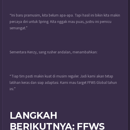
“Ini baru pramusim, kita belum apa-apa. Tapi hasil ini bikin kita makin
percaya diri untuk Spring. Kita nggak mau puas, justru ini pemicu
semangat.”
Sementara Kenzy, sang rusher andalan, menambahkan:
“Tiap tim pasti makin kuat di musim reguler. Jadi kami akan tetap
latihan keras dan siap adaptasi. Kami mau target FFWS Global tahun
ini.”
LANGKAH
BERIKUTNYA: FFWS