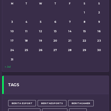
M
T
W
T
F
S
S
1
2
3
4
5
6
7
8
9
10
11
12
13
14
15
16
17
18
19
20
21
22
23
24
25
26
27
28
29
30
31
« Jul
TAGS
BERITA ESPORT
BERITAESPORTS
BERITAGAMER