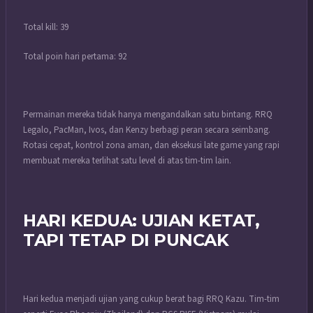
Total kill: 39
Total poin hari pertama: 92
Permainan mereka tidak hanya mengandalkan satu bintang. RRQ
Legalo, PacMan, Ivos, dan Kenzy berbagi peran secara seimbang.
Rotasi cepat, kontrol zona aman, dan eksekusi late game yang rapi
membuat mereka terlihat satu level di atas tim-tim lain.
HARI KEDUA: UJIAN KETAT,
TAPI TETAP DI PUNCAK
Hari kedua menjadi ujian yang cukup berat bagi RRQ Kazu. Tim-tim