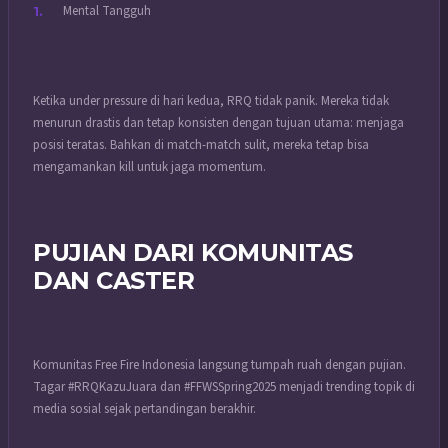
Mental Tangguh
Ketika under pressure di hari kedua, RRQ tidak panik. Mereka tidak
menurun drastis dan tetap konsisten dengan tujuan utama: menjaga
posisi teratas. Bahkan di match-match sulit, mereka tetap bisa
mengamankan kill untuk jaga momentum.
PUJIAN DARI KOMUNITAS
DAN CASTER
Komunitas Free Fire Indonesia langsung tumpah ruah dengan pujian.
Tagar #RRQKazuJuara dan #FFWSSpring2025 menjadi trending topik di
media sosial sejak pertandingan berakhir.