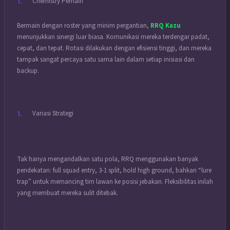
Chemistry Pemain
Bermain dengan roster yang minim pergantian,
RRQ Kazu
menunjukkan sinergi luar biasa. Komunikasi mereka terdengar padat,
cepat, dan tepat. Rotasi dilakukan dengan efisiensi tinggi, dan mereka
tampak sangat percaya satu sama lain dalam setiap inisiasi dan
backup.
Variasi Strategi
Tak hanya mengandalkan satu pola, RRQ menggunakan banyak
pendekatan: full squad entry, 3-1 split, hold high ground, bahkan “lure
trap” untuk memancing tim lawan ke posisi jebakan. Fleksibilitas inilah
yang membuat mereka sulit ditebak.