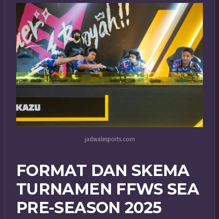
jadwalesports.com
FORMAT DAN SKEMA
TURNAMEN FFWS SEA
PRE-SEASON 2025