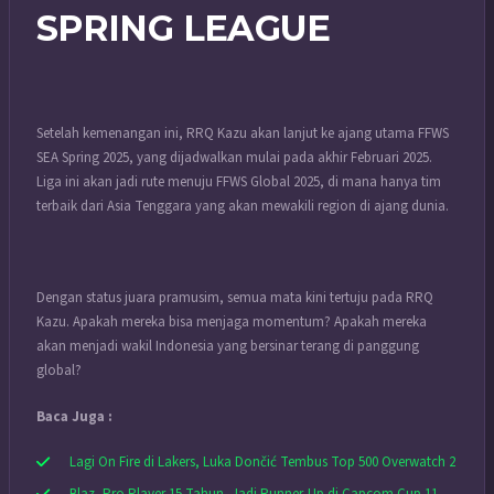
SPRING LEAGUE
Setelah kemenangan ini, RRQ Kazu akan lanjut ke ajang utama FFWS
SEA Spring 2025, yang dijadwalkan mulai pada akhir Februari 2025.
Liga ini akan jadi rute menuju FFWS Global 2025, di mana hanya tim
terbaik dari Asia Tenggara yang akan mewakili region di ajang dunia.
Dengan status juara pramusim, semua mata kini tertuju pada RRQ
Kazu. Apakah mereka bisa menjaga momentum? Apakah mereka
akan menjadi wakil Indonesia yang bersinar terang di panggung
global?
Baca Juga :
Lagi On Fire di Lakers, Luka Dončić Tembus Top 500 Overwatch 2
Blaz, Pro Player 15 Tahun, Jadi Runner-Up di Capcom Cup 11