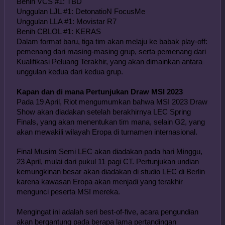
Benih VCS #1: TBD
Unggulan LJL #1: DetonatioN FocusMe
Unggulan LLA #1: Movistar R7
Benih CBLOL #1: KERAS
Dalam format baru, tiga tim akan melaju ke babak play-off: 
pemenang dari masing-masing grup, serta pemenang dari 
Kualifikasi Peluang Terakhir, yang akan dimainkan antara 
unggulan kedua dari kedua grup.
Kapan dan di mana Pertunjukan Draw MSI 2023
Pada 19 April, Riot mengumumkan bahwa MSI 2023 Draw 
Show akan diadakan setelah berakhirnya LEC Spring 
Finals, yang akan menentukan tim mana, selain G2, yang 
akan mewakili wilayah Eropa di turnamen internasional.
Final Musim Semi LEC akan diadakan pada hari Minggu, 
23 April, mulai dari pukul 11 ​​​​pagi CT. Pertunjukan undian 
kemungkinan besar akan diadakan di studio LEC di Berlin 
karena kawasan Eropa akan menjadi yang terakhir 
mengunci peserta MSI mereka.
Mengingat ini adalah seri best-of-five, acara pengundian 
akan bergantung pada berapa lama pertandingan 