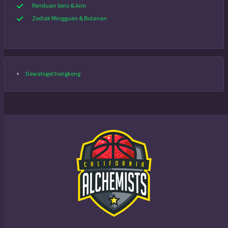
Panduan Sens & Aim
Zodiak Mingguan & Bulanan
Dewatogel hongkong