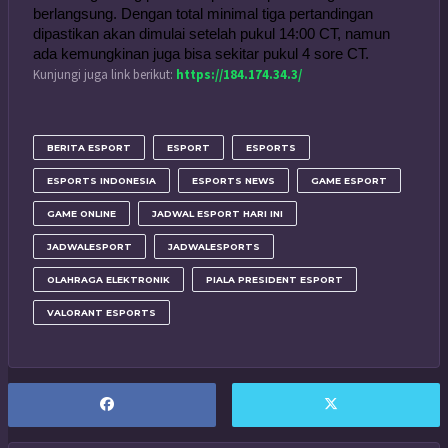
berlangsung. Dengan total minimal tiga pertandingan 
dipastikan akan dimulai setelah pukul 14:00 CT, namun 
ada kemungkinan juga bisa sekitar pukul 4 sore CT.
Kunjungi juga link berikut:
https://184.174.34.3/
BERITA ESPORT
ESPORT
ESPORTS
ESPORTS INDONESIA
ESPORTS NEWS
GAME ESPORT
GAME ONLINE
JADWAL ESPORT HARI INI
JADWALESPORT
JADWALESPORTS
OLAHRAGA ELEKTRONIK
PIALA PRESIDENT ESPORT
VALORANT ESPORTS