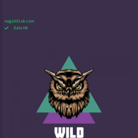
naga303.uk.com
Data HK