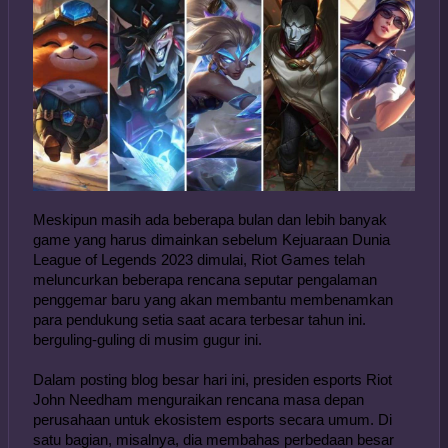
Meskipun masih ada beberapa bulan dan lebih banyak 
game yang harus dimainkan sebelum Kejuaraan Dunia 
League of Legends 2023 dimulai, Riot Games telah 
meluncurkan beberapa rencana seputar pengalaman 
penggemar baru yang akan membantu membenamkan 
para pendukung setia saat acara terbesar tahun ini. 
berguling-guling di musim gugur ini.
Dalam posting blog besar hari ini, presiden esports Riot 
John Needham menguraikan rencana masa depan 
perusahaan untuk ekosistem esports secara umum. Di 
satu bagian, misalnya, dia membahas perbedaan besar 