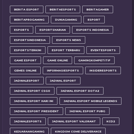
BERITA ESPORT
BERITAESPORTS
BERITAGAMER
BERITAPROGAMING
DUNIAGAMING
ESPORT
ESPORTS
ESPORTSHARIAN
ESPORTS INDONESIA
ESPORTSINDONESIA
ESPORTS NEWS
ESPORTSTERKINI
ESPORT TERBARU
EVENTESPORTS
GAME ESPORT
GAME ONLINE
GAMINGKOMPETITIF
GEMES ONLINE
INFORMASIESPORTS
INSIDERESPORTS
JADWALESPORT
JADWAL ESPORT
JADWAL ESPORT CSGO
JADWAL ESPORT DOTA2
JADWAL ESPORT HARI INI
JADWAL ESPORT MOBILE LEGENDS
JADWAL ESPORT PRESIDENT
JADWAL ESPORT PUBG
JADWALESPORTS
JADWAL ESPORT VALORANT
KCD2
KEJUARAANGAMING
KINGDOM COME DELIVERANCE