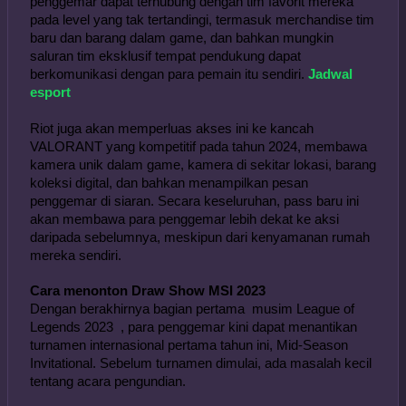
penggemar dapat terhubung dengan tim favorit mereka 
pada level yang tak tertandingi, termasuk merchandise tim 
baru dan barang dalam game, dan bahkan mungkin 
saluran tim eksklusif tempat pendukung dapat 
berkomunikasi dengan para pemain itu sendiri. 
Jadwal 
esport
Riot juga akan memperluas akses ini ke kancah 
VALORANT yang kompetitif pada tahun 2024, membawa 
kamera unik dalam game, kamera di sekitar lokasi, barang 
koleksi digital, dan bahkan menampilkan pesan 
penggemar di siaran. Secara keseluruhan, pass baru ini 
akan membawa para penggemar lebih dekat ke aksi 
daripada sebelumnya, meskipun dari kenyamanan rumah 
mereka sendiri.
Cara menonton Draw Show MSI 2023
Dengan berakhirnya bagian pertama  musim League of 
Legends 2023  , para penggemar kini dapat menantikan 
turnamen internasional pertama tahun ini, Mid-Season 
Invitational. Sebelum turnamen dimulai, ada masalah kecil 
tentang acara pengundian.