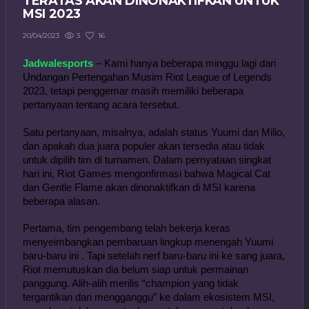
TERATAS AKAN DINONAKTIFKAN UNTUK
MSI 2023
3
16
20/04/2023
Jadwalesports
 – Kami hanya beberapa minggu lagi dari 
Undangan Pertengahan Musim Riot League of Legends 
2023, tetapi penggemar masih memiliki beberapa 
pertanyaan tentang acara tersebut.
Satu pertanyaan, misalnya, adalah status Yuumi dan Milio, 
dan apakah dua juara populer akan tersedia atau tidak 
untuk dipilih tim di turnamen. Dalam pernyataan singkat 
hari ini, Riot Games mengonfirmasi bahwa Magical Cat 
dan Gentle Flame akan dinonaktifkan di MSI karena 
beberapa alasan.
Pertama, tim pengembang telah bekerja keras 
menyeimbangkan pembaruan lingkup menengah Yuumi 
baru-baru ini . Tapi setelah nerf baru-baru ini ke sang juara, 
Riot memutuskan dia belum siap untuk permainan 
panggung. Alih-alih merilis “champion yang tidak 
tergantikan dan mengganggu” ke dalam ekosistem MSI, 