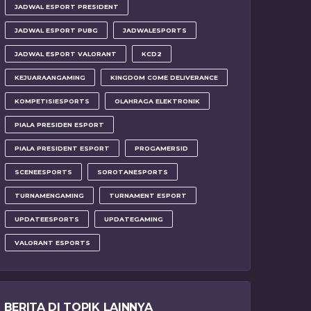
JADWAL ESPORT PRESIDENT
JADWAL ESPORT PUBG
JADWALESPORTS
JADWAL ESPORT VALORANT
KCD2
KEJUARAANGAMING
KINGDOM COME DELIVERANCE
KOMPETISIESPORTS
OLAHRAGA ELEKTRONIK
PIALA PRESIDEN ESPORT
PIALA PRESIDENT ESPORT
PROGAMERSID
SCENEESPORTS
SOROTANESPORTS
TURNAMENGAMING
TURNAMENT ESPORT
UPDATEESPORTS
UPDATEGAMING
VALORANT ESPORTS
BERITA DI TOPIK LAINNYA