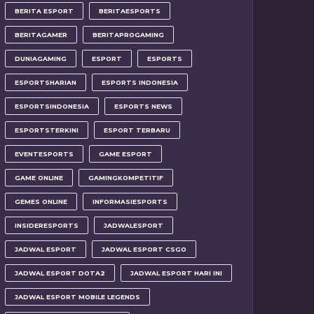
BERITA ESPORT
BERITAESPORTS
BERITAGAMER
BERITAPROGAMING
DUNIAGAMING
ESPORT
ESPORTS
ESPORTSHARIAN
ESPORTS INDONESIA
ESPORTSINDONESIA
ESPORTS NEWS
ESPORTSTERKINI
ESPORT TERBARU
EVENTESPORTS
GAME ESPORT
GAME ONLINE
GAMINGKOMPETITIF
GEMES ONLINE
INFORMASIESPORTS
INSIDERESPORTS
JADWALESPORT
JADWAL ESPORT
JADWAL ESPORT CSGO
JADWAL ESPORT DOTA2
JADWAL ESPORT HARI INI
JADWAL ESPORT MOBILE LEGENDS