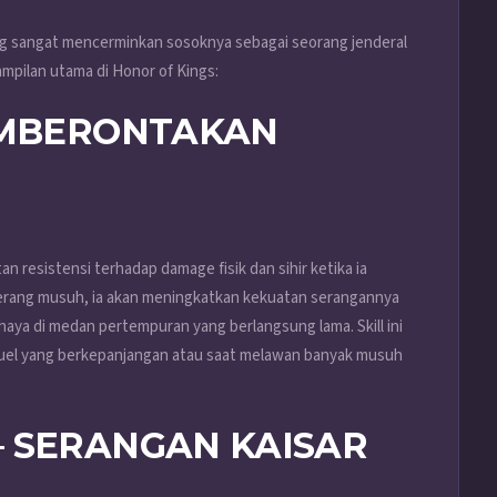
g sangat mencerminkan sosoknya sebagai seorang jenderal
ampilan utama di Honor of Kings:
PEMBERONTAKAN
 resistensi terhadap damage fisik dan sihir ketika ia
nyerang musuh, ia akan meningkatkan kekuatan serangannya
ya di medan pertempuran yang berlangsung lama. Skill ini
uel yang berkepanjangan atau saat melawan banyak musuh
– SERANGAN KAISAR