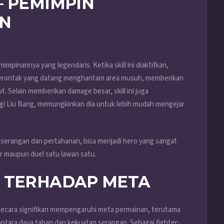
– PEMIMPIN
N
mimpinannya yang legendaris. Ketika skill ini diaktifkan,
emberontak yang datang menghantam area musuh, memberikan
 Selain memberikan damage besar, skill ini juga
gi Liu Bang, memungkinkan dia untuk lebih mudah mengejar
rangan dan pertahanan, bisa menjadi hero yang sangat
ar maupun duel satu lawan satu.
G TERHADAP META
 secara signifikan mempengaruhi meta permainan, terutama
ntara daya tahan dan kekuatan serangan. Sebagai fighter-