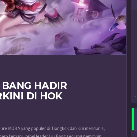
U BANG HADIR
KINI DI HOK
«
enre MOBA yang populer di Tiongkok dan kini mendunia,
ro terbaru, rebel leader Liu Bang seorang pemimpin