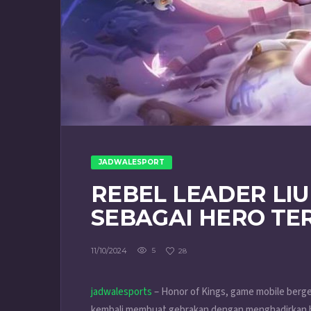
JADWALESPORT
REBEL LEADER LI
SEBAGAI HERO TER
11/10/2024
5
28
jadwalesports
– Honor of Kings, game mobile berg
kembali membuat gebrakan dengan menghadirkan he