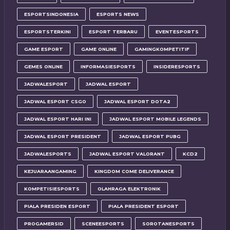
ESPORTSINDONESIA
ESPORTS NEWS
ESPORTSTERKINI
ESPORT TERBARU
EVENTESPORTS
GAME ESPORT
GAME ONLINE
GAMINGKOMPETITIF
GEMES ONLINE
INFORMASIESPORTS
INSIDERESPORTS
JADWALESPORT
JADWAL ESPORT
JADWAL ESPORT CSGO
JADWAL ESPORT DOTA2
JADWAL ESPORT HARI INI
JADWAL ESPORT MOBILE LEGENDS
JADWAL ESPORT PRESIDENT
JADWAL ESPORT PUBG
JADWALESPORTS
JADWAL ESPORT VALORANT
KCD2
KEJUARAANGAMING
KINGDOM COME DELIVERANCE
KOMPETISIESPORTS
OLAHRAGA ELEKTRONIK
PIALA PRESIDEN ESPORT
PIALA PRESIDENT ESPORT
PROGAMERSID
SCENEESPORTS
SOROTANESPORTS