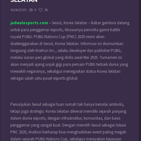
SELATAN
9
38
16/06/2025
jadwalesports.com
– Seoul, Korea Selatan – Kabar gembira datang
untuk para penggemar esports, khususnya pencinta game battle
royale PUBG: PUBG Nations Cup (PNC) 2025 resmi akan
diselenggarakan di Seoul, Korea Selatan. Informasi ini diumumkan
langsung oleh Krafton Inc., selaku developer dan publisher PUBG,
melalui siaran pers global yang dirilis awal Mei 2025. Turnamen ini
akan menjadi ajang unjuk gigi para pemain PUBG terbaik dunia yang
mewakili negaranya, sekaligus menegaskan status Korea Selatan
sebagai salah satu pusat esports global.
Penunjukan Seoul sebagai tuan rumah tak hanya bernilai simbolis,
tetapi juga strategis. Korea Selatan dikenal memiliki sejarah panjang
dalam dunia esports, dengan infrastruktur, komunitas, dan basis
penggemar yang sangat kuat. Dengan memilih Seoul sebagai lokasi
PNC 2025, Krafton berharap bisa menghadirkan event paling megah
dalam sejarah PUBG Nations Cup, sekaligus merayakan kejayaan