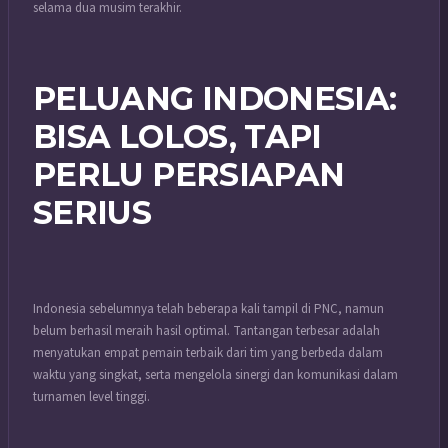
selama dua musim terakhir.
PELUANG INDONESIA:
BISA LOLOS, TAPI
PERLU PERSIAPAN
SERIUS
Indonesia sebelumnya telah beberapa kali tampil di PNC, namun
belum berhasil meraih hasil optimal. Tantangan terbesar adalah
menyatukan empat pemain terbaik dari tim yang berbeda dalam
waktu yang singkat, serta mengelola sinergi dan komunikasi dalam
turnamen level tinggi.