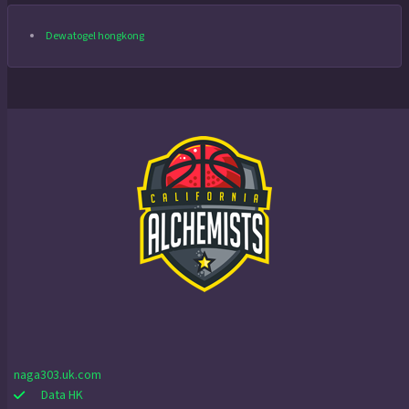
Dewatogel hongkong
naga303.uk.com
Data HK