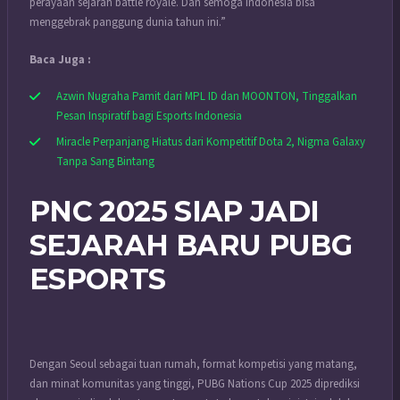
perayaan sejarah battle royale. Dan semoga Indonesia bisa
menggebrak panggung dunia tahun ini.”
Baca Juga :
Azwin Nugraha Pamit dari MPL ID dan MOONTON, Tinggalkan
Pesan Inspiratif bagi Esports Indonesia
Miracle Perpanjang Hiatus dari Kompetitif Dota 2, Nigma Galaxy
Tanpa Sang Bintang
PNC 2025 SIAP JADI
SEJARAH BARU PUBG
ESPORTS
Dengan Seoul sebagai tuan rumah, format kompetisi yang matang,
dan minat komunitas yang tinggi, PUBG Nations Cup 2025 diprediksi