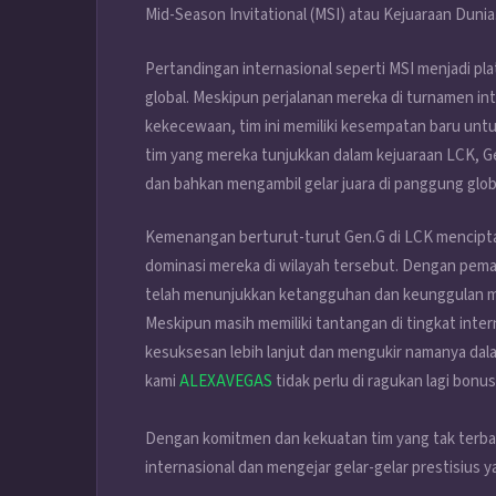
Mid-Season Invitational (MSI) atau Kejuaraan Dunia
Pertandingan internasional seperti MSI menjadi pla
global. Meskipun perjalanan mereka di turnamen i
kekecewaan, tim ini memiliki kesempatan baru unt
tim yang mereka tunjukkan dalam kejuaraan LCK, Ge
dan bahkan mengambil gelar juara di panggung glob
Kemenangan berturut-turut Gen.G di LCK mencipta
dominasi mereka di wilayah tersebut. Dengan pema
telah menunjukkan ketangguhan dan keunggulan m
Meskipun masih memiliki tantangan di tingkat inter
kesuksesan lebih lanjut dan mengukir namanya dal
kami
ALEXAVEGAS
tidak perlu di ragukan lagi bonu
Dengan komitmen dan kekuatan tim yang tak terban
internasional dan mengejar gelar-gelar prestisius 