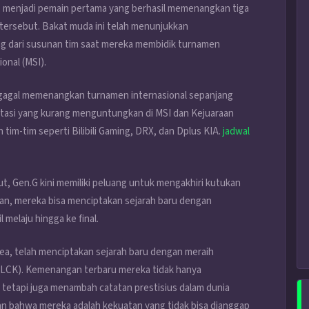
n, menjadi pemain pertama yang berhasil memenangkan tiga
 tersebut. Bakat muda ini telah menunjukkan
g dari susunan tim saat mereka membidik turnamen
onal (MSI).
lu gagal memenangkan turnamen internasional sepanjang
utasi yang kurang menguntungkan di MSI dan Kejuaraan
eh tim-tim seperti Bilibili Gaming, DRX, dan Dplus KIA.
jadwal
, Gen.G kini memiliki peluang untuk mengakhiri kutukan
hkan, mereka bisa menciptakan sejarah baru dengan
melaju hingga ke final.
ea, telah menciptakan sejarah baru dengan meraih
 (LCK). Kemenangan terbaru mereka tidak hanya
tetapi juga menambah catatan prestisius dalam dunia
an bahwa mereka adalah kekuatan yang tidak bisa dianggap