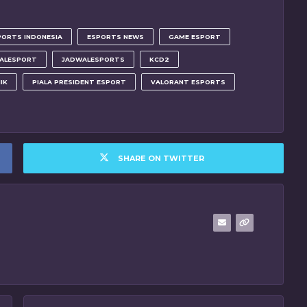
PORTS INDONESIA
ESPORTS NEWS
GAME ESPORT
ALESPORT
JADWALESPORTS
KCD2
IK
PIALA PRESIDENT ESPORT
VALORANT ESPORTS
SHARE ON TWITTER