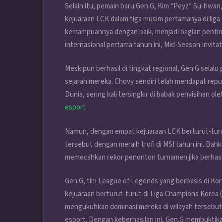
Selain itu, pemain baru Gen.G, Kim “Peyz” Su-hwa
kejuaraan LCK dalam tiga musim pertamanya di liga
kemampuannya dengan baik, menjadi bagian pentin
internasional pertama tahun ini, Mid-Season Invitati
Meskipun berhasil di tingkat regional, Gen.G sela
sejarah mereka. Chovy sendiri telah mendapat rep
Dunia, sering kali tersingkir di babak penyisihan ol
esport
Namun, dengan empat kejuaraan LCK berturut-turut
tersebut dengan meraih trofi di MSI tahun ini. Ba
memecahkan rekor penonton turnamen jika berhasil 
Gen.G, tim League of Legends yang berbasis di Kor
kejuaraan berturut-turut di Liga Champions Korea
mengukuhkan dominasi mereka di wilayah tersebut 
esport. Dengan keberhasilan ini, Gen.G membuktik