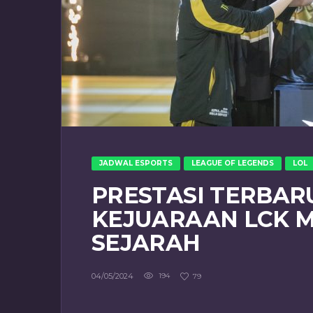
JADWAL ESPORTS
LEAGUE OF LEGENDS
LOL
PRESTASI TERBARU
KEJUARAAN LCK 
SEJARAH
04/05/2024
194
79