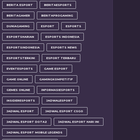
BERITA ESPORT
BERITAESPORTS
BERITAGAMER
BERITAPROGAMING
DUNIAGAMING
ESPORT
ESPORTS
ESPORTSHARIAN
ESPORTS INDONESIA
ESPORTSINDONESIA
ESPORTS NEWS
ESPORTSTERKINI
ESPORT TERBARU
EVENTESPORTS
GAME ESPORT
GAME ONLINE
GAMINGKOMPETITIF
GEMES ONLINE
INFORMASIESPORTS
INSIDERESPORTS
JADWALESPORT
JADWAL ESPORT
JADWAL ESPORT CSGO
JADWAL ESPORT DOTA2
JADWAL ESPORT HARI INI
JADWAL ESPORT MOBILE LEGENDS