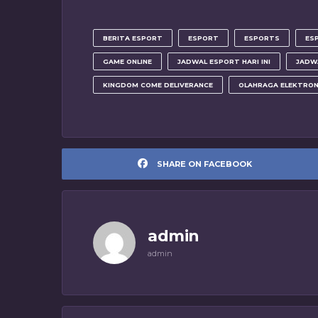
BERITA ESPORT
ESPORT
ESPORTS
ES
GAME ONLINE
JADWAL ESPORT HARI INI
JADW
KINGDOM COME DELIVERANCE
OLAHRAGA ELEKTRON
SHARE ON FACEBOOK
admin
admin