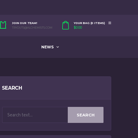
JOIN OUR TEAM!
YOUR BAG (0 ITEMS)
$
0.00
TRYOUTS@ALCHEMISTS.COM
NEWS
SEARCH
SEARCH