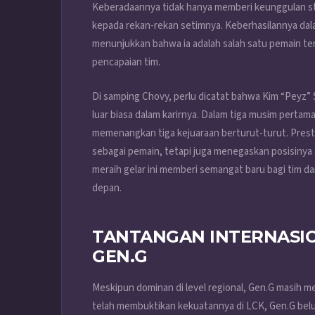
Keberadaannya tidak hanya memberi keunggulan str
kepada rekan-rekan setimnya. Keberhasilannya d
menunjukkan bahwa ia adalah salah satu pemain ter
pencapaian tim.
Di samping Chovy, perlu dicatat bahwa Kim “Peyz”
luar biasa dalam karirnya. Dalam tiga musim perta
memenangkan tiga kejuaraan berturut-turut. Presta
sebagai pemain, tetapi juga menegaskan posisinya 
meraih gelar ini memberi semangat baru bagi tim d
depan.
TANTANGAN INTERNASIO
GEN.G
Meskipun dominan di level regional, Gen.G masih me
telah membuktikan kekuatannya di LCK, Gen.G belum