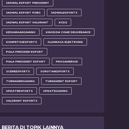
JADWAL ESPORT PRESIDENT
JADWAL ESPORT PUBG
JADWALESPORTS
JADWAL ESPORT VALORANT
KCD2
KEJUARAANGAMING
KINGDOM COME DELIVERANCE
KOMPETISIESPORTS
OLAHRAGA ELEKTRONIK
PIALA PRESIDEN ESPORT
PIALA PRESIDENT ESPORT
PROGAMERSID
SCENEESPORTS
SOROTANESPORTS
TURNAMENGAMING
TURNAMENT ESPORT
UPDATEESPORTS
UPDATEGAMING
VALORANT ESPORTS
BERITA DI TOPIK LAINNYA