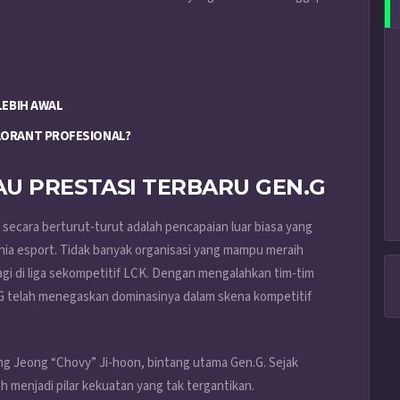
LEBIH AWAL
LORANT PROFESIONAL?
U PRESTASI TERBARU GEN.G
ecara berturut-turut adalah pencapaian luar biasa yang
ia esport. Tidak banyak organisasi yang mampu meraih
agi di liga sekompetitif LCK. Dengan mengalahkan tim-tim
n.G telah menegaskan dominasinya dalam skena kompetitif
ing Jeong “Chovy” Ji-hoon, bintang utama Gen.G. Sejak
 menjadi pilar kekuatan yang tak tergantikan.