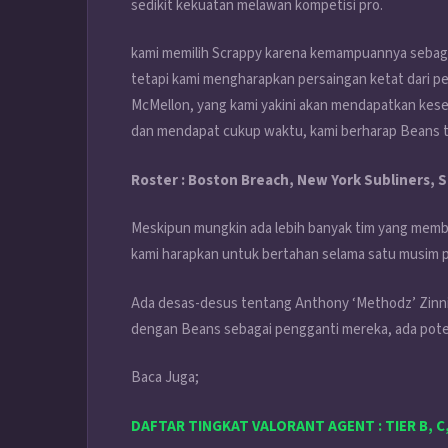
sedikit kekuatan melawan kompetisi pro.
kami memilih Scrappy karena kemampuannya sebagai
tetapi kami mengharapkan persaingan ketat dari pem
McMellon, yang kami yakini akan mendapatkan kesem
dan mendapat cukup waktu, kami berharap Beans 
Roster : Boston Breach, New York Subliners, 
Meskipun mungkin ada lebih banyak tim yang membua
kami harapkan untuk bertahan selama satu musim 
Ada desas-desus tentang Anthony ‘Methodz’ Zinni
dengan Beans sebagai pengganti mereka, ada pote
Baca Juga;
DAFTAR TINGKAT VALORANT AGENT : TIER B, C