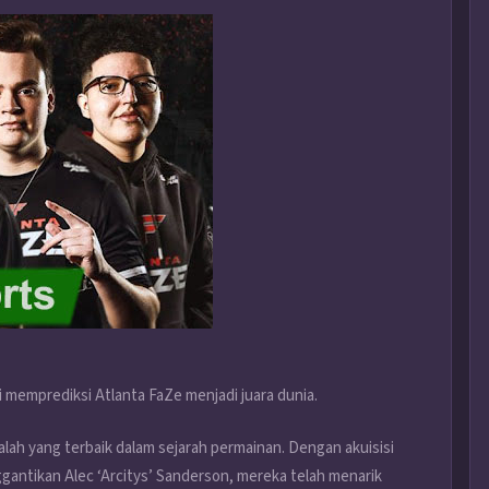
i memprediksi Atlanta FaZe menjadi juara dunia.
dalah yang terbaik dalam sejarah permainan. Dengan akuisisi
gantikan Alec ‘Arcitys’ Sanderson, mereka telah menarik