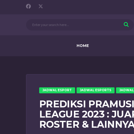
HOME
JADWAL ESPORT
JADWAL ESPORTS
JADWAL
PREDIKSI PRAMUS
LEAGUE 2023 : JU
ROSTER & LAINNY