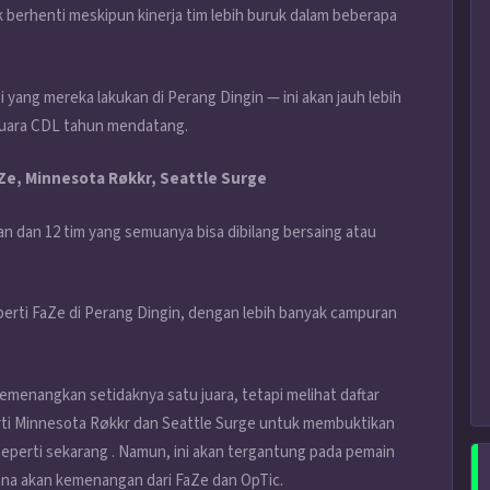
 berhenti meskipun kinerja tim lebih buruk dalam beberapa
 yang mereka lakukan di Perang Dingin — ini akan jauh lebih
 Juara CDL tahun mendatang.
Ze, Minnesota Røkkr, Seattle Surge
nkan dan 12 tim yang semuanya bisa dibilang bersaing atau
perti FaZe di Perang Dingin, dengan lebih banyak campuran
menangkan setidaknya satu juara, tetapi melihat daftar
erti Minnesota Røkkr dan Seattle Surge untuk membuktikan
 seperti sekarang . Namun, ini akan tergantung pada pemain
hana akan kemenangan dari FaZe dan OpTic.