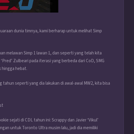
araan dunia timnya, kami berharap untuk melihat Simp
n melawan Simp 1 lawan 1, dan seperti yang telah kita
r ‘Pred’ Zulbeari pada iterasi yang berbeda dari CoD, SMG
k hingga hebat.
tahun seperti yang dia lakukan di awal-awal MW2, kita bisa
st
ookie sejati di CDL tahun ini: Scrappy dan Javier ‘Vikul’
gan untuk Toronto Ultra musim lalu, jadi dia memiliki