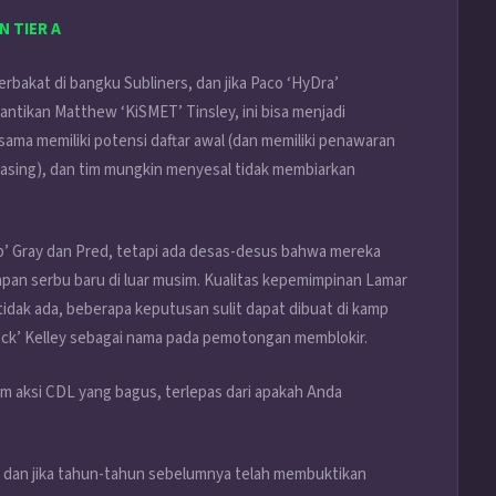
N TIER A
rbakat di bangku Subliners, dan jika Paco ‘HyDra’
ntikan Matthew ‘KiSMET’ Tinsley, ini bisa menjadi
ama memiliki potensi daftar awal (dan memiliki penawaran
sing), dan tim mungkin menyesal tidak membiarkan
Sib’ Gray dan Pred, tetapi ada desas-desus bahwa mereka
pan serbu baru di luar musim. Kualitas kepemimpinan Lamar
a tidak ada, beberapa keputusan sulit dapat dibuat di kamp
Mack’ Kelley sebagai nama pada pemotongan memblokir.
im aksi CDL yang bagus, terlepas dari apakah Anda
i, dan jika tahun-tahun sebelumnya telah membuktikan