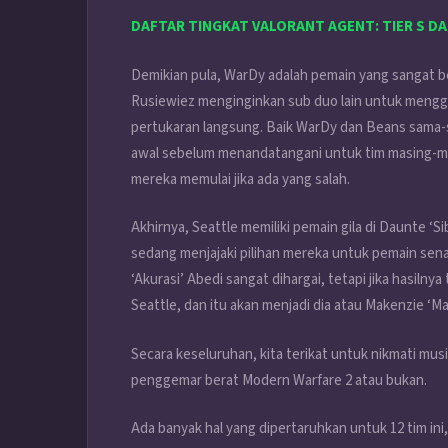
DAFTAR TINGKAT VALORANT AGENT: TIER S DA
Demikian pula, WarDy adalah pemain yang sangat be
Rusiewiez menginginkan sub duo lain untuk mengga
pertukaran langsung. Baik WarDy dan Beans sama-s
awal sebelum menandatangani untuk tim masing-ma
mereka memulai jika ada yang salah.
Akhirnya, Seattle memiliki pemain gila di Daunte ‘
sedang menjajaki pilihan mereka untuk pemain sena
‘Akurasi’ Abedi sangat dihargai, tetapi jika hasilny
Seattle, dan itu akan menjadi dia atau Makenzie ‘
Secara keseluruhan, kita terikat untuk nikmati mus
penggemar berat Modern Warfare 2 atau bukan.
Ada banyak hal yang dipertaruhkan untuk 12 tim in