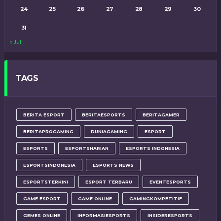
24
25
26
27
28
29
30
31
« Jul
TAGS
BERITA ESPORT
BERITAESPORTS
BERITAGAMER
BERITAPROGAMING
DUNIAGAMING
ESPORT
ESPORTS
ESPORTSHARIAN
ESPORTS INDONESIA
ESPORTSINDONESIA
ESPORTS NEWS
ESPORTSTERKINI
ESPORT TERBARU
EVENTESPORTS
GAME ESPORT
GAME ONLINE
GAMINGKOMPETITIF
GEMES ONLINE
INFORMASIESPORTS
INSIDERESPORTS