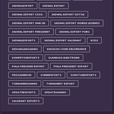
JADWALESPORT
JADWAL ESPORT
JADWAL ESPORT CSGO
JADWAL ESPORT DOTA2
JADWAL ESPORT HARI INI
JADWAL ESPORT MOBILE LEGENDS
JADWAL ESPORT PRESIDENT
JADWAL ESPORT PUBG
JADWALESPORTS
JADWAL ESPORT VALORANT
KCD2
KEJUARAANGAMING
KINGDOM COME DELIVERANCE
KOMPETISIESPORTS
OLAHRAGA ELEKTRONIK
PIALA PRESIDEN ESPORT
PIALA PRESIDENT ESPORT
PROGAMERSID
SCENEESPORTS
SOROTANESPORTS
TURNAMENGAMING
TURNAMENT ESPORT
UPDATEESPORTS
UPDATEGAMING
VALORANT ESPORTS