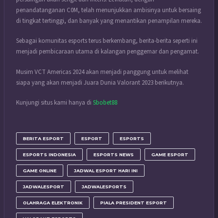
penandatanganan C0M, telah menunjukkan ambisinya untuk bersaing
di tingkat tertinggi, dan banyak yang menantikan penampilan mereka.
Sebagai komunitas esports terus berkembang, berita-berita seperti ini
menjadi pembicaraan utama di kalangan penggemar dan pengamat.
Musim VCT Americas 2024 akan menjadi panggung untuk melihat
siapa yang akan menjadi Juara Dunia Valorant 2023 berikutnya.
Kunjungi situs kami hanya di
Sbobet88
BERITA ESPORT
ESPORT
ESPORTS
ESPORTS INDONESIA
ESPORTS NEWS
GAME ESPORT
GAME ONLINE
JADWAL ESPORT HARI INI
JADWALESPORT
JADWALESPORTS
OLAHRAGA ELEKTRONIK
PIALA PRESIDENT ESPORT