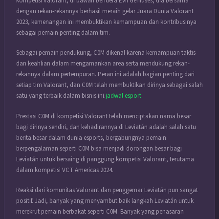
kompetisi Valorant, di bawah bendera Evil Geniuses, dia bersama
dengan rekan-rekannya berhasil meraih gelar Juara Dunia Valorant
2023, kemenangan ini membuktikan kemampuan dan kontribusinya
sebagai pemain penting dalam tim.
Sebagai pemain pendukung, C0M dikenal karena kemampuan taktis
dan keahlian dalam mengamankan area serta mendukung rekan-
rekannya dalam pertempuran. Peran ini adalah bagian penting dari
setiap tim Valorant, dan C0M telah membuktikan dirinya sebagai salah
satu yang terbaik dalam bisnis ini.
jadwal esport
Prestasi C0M di kompetisi Valorant telah menciptakan nama besar
bagi dirinya sendiri, dan kehadirannya di Leviatán adalah salah satu
berita besar dalam dunia esports, bergabungnya pemain
berpengalaman seperti C0M bisa menjadi dorongan besar bagi
Leviatán untuk bersaing di panggung kompetisi Valorant, terutama
dalam kompetisi VCT Americas 2024.
Reaksi dari komunitas Valorant dan penggemar Leviatán pun sangat
positif. Jadi, banyak yang menyambut baik langkah Leviatán untuk
merekrut pemain berbakat seperti C0M. Banyak yang penasaran