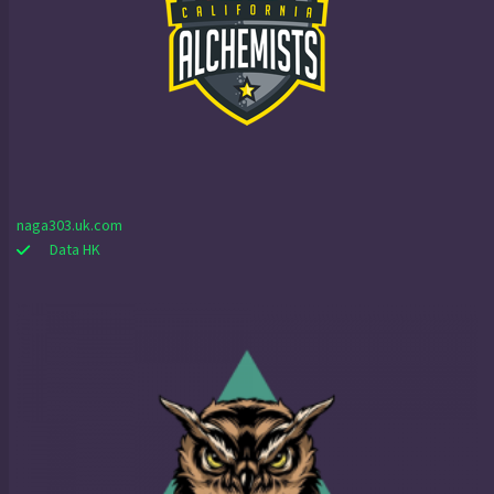
naga303.uk.com
Data HK