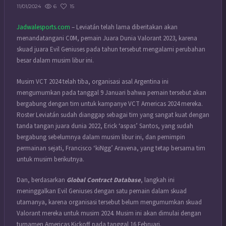
6
15
11/01/2024
Jadwalesports.com
– Leviatán telah lama diberitakan akan
menandatangani C0M, pemain Juara Dunia Valorant 2023, karena
skuad juara Evil Geniuses pada tahun tersebut mengalami perubahan
besar dalam musim libur ini.
Musim VCT 2024 telah tiba, organisasi asal Argentina ini
mengumumkan pada tanggal 9 Januari bahwa pemain tersebut akan
bergabung dengan tim untuk kampanye VCT Americas 2024 mereka.
Roster Leviatán sudah dianggap sebagai tim yang sangat kuat dengan
tanda tangan juara dunia 2022, Erick ‘aspas’ Santos, yang sudah
bergabung sebelumnya dalam musim libur ini, dan pemimpin
permainan sejati, Francisco ‘kiNgg’ Aravena, yang tetap bersama tim
untuk musim berikutnya.
Dan, berdasarkan
Global Contract Database
, langkah ini
meninggalkan Evil Geniuses dengan satu pemain dalam skuad
utamanya, karena organisasi tersebut belum mengumumkan skuad
Valorant mereka untuk musim 2024. Musim ini akan dimulai dengan
turnamen Americas Kickoff pada tanggal 16 Februari.