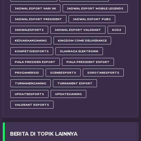
JADWAL ESPORT HARI INI
JADWAL ESPORT MOBILE LEGENDS
JADWAL ESPORT PRESIDENT
JADWAL ESPORT PUBG
JADWALESPORTS
JADWAL ESPORT VALORANT
KCD2
KEJUARAANGAMING
KINGDOM COME DELIVERANCE
KOMPETISIESPORTS
OLAHRAGA ELEKTRONIK
PIALA PRESIDEN ESPORT
PIALA PRESIDENT ESPORT
PROGAMERSID
SCENEESPORTS
SOROTANESPORTS
TURNAMENGAMING
TURNAMENT ESPORT
UPDATEESPORTS
UPDATEGAMING
VALORANT ESPORTS
BERITA DI TOPIK LAINNYA