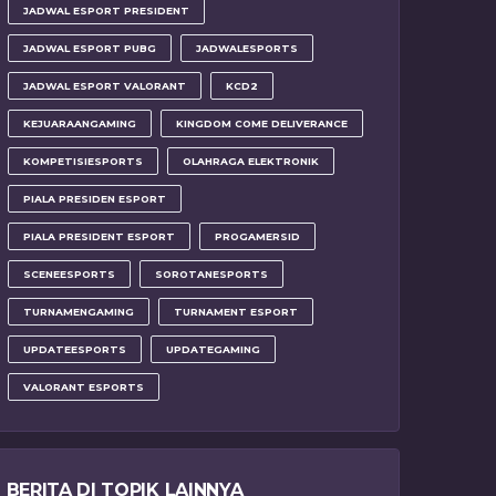
JADWAL ESPORT PRESIDENT
JADWAL ESPORT PUBG
JADWALESPORTS
JADWAL ESPORT VALORANT
KCD2
KEJUARAANGAMING
KINGDOM COME DELIVERANCE
KOMPETISIESPORTS
OLAHRAGA ELEKTRONIK
PIALA PRESIDEN ESPORT
PIALA PRESIDENT ESPORT
PROGAMERSID
SCENEESPORTS
SOROTANESPORTS
TURNAMENGAMING
TURNAMENT ESPORT
UPDATEESPORTS
UPDATEGAMING
VALORANT ESPORTS
BERITA DI TOPIK LAINNYA