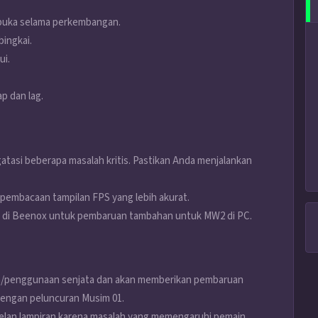
rbuka selama perkembangan.
ingkai.
ui.
p dan lag.
atasi beberapa masalah kritis. Pastikan Anda menjalankan
pembacaan tampilan FPS yang lebih akurat.
i di Beenox untuk pembaruan tambahan untuk MW2 di PC.
ja/penggunaan senjata dan akan memberikan pembaruan
dengan peluncuran Musim 01.
telan lampiran karena masalah yang memengaruhi pemain