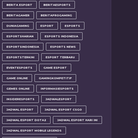
BERITA ESPORT
BERITAESPORTS
BERITAGAMER
BERITAPROGAMING
DUNIAGAMING
ESPORT
ESPORTS
ESPORTSHARIAN
ESPORTS INDONESIA
ESPORTSINDONESIA
ESPORTS NEWS
ESPORTSTERKINI
ESPORT TERBARU
EVENTESPORTS
GAME ESPORT
GAME ONLINE
GAMINGKOMPETITIF
GEMES ONLINE
INFORMASIESPORTS
INSIDERESPORTS
JADWALESPORT
JADWAL ESPORT
JADWAL ESPORT CSGO
JADWAL ESPORT DOTA2
JADWAL ESPORT HARI INI
JADWAL ESPORT MOBILE LEGENDS