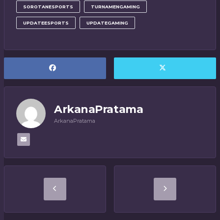
SOROTANESPORTS
TURNAMENGAMING
UPDATEESPORTS
UPDATEGAMING
ArkanaPratama
ArkanaPratama