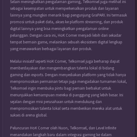
Selain meningkatkan pengalaman gaming, Telkomsel juga melihat ini
sebagai kesempatan untuk memperkenalkan produk dan layanan
lainnya yang mungkin menarik bagi pengunjung GraPARI. Ini termasuk
promosi untuk paket data, akses ke platform streaming, dan produk
digital lainnya yang bisa meningkatkan pengalaman online
pelanggan. Dengan cara ini, HoK Corner menjadi lebih dari sekadar
tempat bermain game, melainkan sebuah ekosistem digital lengkap
yang menawarkan berbagai layanan dan produk.
Melalui inisiatif seperti HoK Corner, Telkomsel juga berharap dapat
memberdayakan dan mengembangkan talenta lokal di bidang
gaming dan esports. Dengan menyediakan platform yang tidak hanya
mempromosikan permainan tetapi juga mengadakan turnamen lokal,
Telkomsel ingin membuka pintu bagi pemain berbakat untuk
menunjukkan kemampuan mereka di panggung yang lebih besar. Ini
sejalan dengan misi perusahaan untuk mendukung dan
mempromosikan talenta lokal serta memberikan mereka alat untuk
sukses di arena global.
Peluncuran HoK Corner oleh Nuon, Telkomsel, dan Level Infinite
menandakan langkah baru dalam integrasi gaming ke dalam