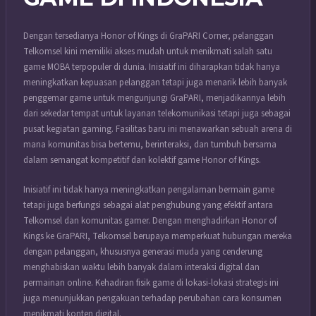
Dengan tersedianya Honor of Kings di GraPARI Corner, pelanggan
Telkomsel kini memiliki akses mudah untuk menikmati salah satu
game MOBA terpopuler di dunia. Inisiatif ini diharapkan tidak hanya
meningkatkan kepuasan pelanggan tetapi juga menarik lebih banyak
penggemar game untuk mengunjungi GraPARI, menjadikannya lebih
dari sekedar tempat untuk layanan telekomunikasi tetapi juga sebagai
pusat kegiatan gaming. Fasilitas baru ini menawarkan sebuah arena di
mana komunitas bisa bertemu, berinteraksi, dan tumbuh bersama
dalam semangat kompetitif dan kolektif game Honor of Kings.
Inisiatif ini tidak hanya meningkatkan pengalaman bermain game
tetapi juga berfungsi sebagai alat penghubung yang efektif antara
Telkomsel dan komunitas gamer. Dengan menghadirkan Honor of
Kings ke GraPARI, Telkomsel berupaya memperkuat hubungan mereka
dengan pelanggan, khususnya generasi muda yang cenderung
menghabiskan waktu lebih banyak dalam interaksi digital dan
permainan online. Kehadiran fisik game di lokasi-lokasi strategis ini
juga menunjukkan pengakuan terhadap perubahan cara konsumen
menikmati konten digital.