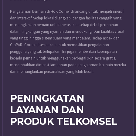
Pengalaman bermain di HoK Corner dirancang untuk menjadi imersif
dan interaktif. Setiap lokasi dilengkapi dengan fasilitas canggih yang
memungkinkan pemain untuk merasakan setiap detail permainan
dalam lingkungan yang nyaman dan mendukung. Dari kualitas visual
yang tinggi hingga sistem suara yang mendalam, setiap aspek dari
GraPARI Corner disesuaikan untuk memastikan pengalaman
pengguna yang tak terlupakan. Ini juga memberikan kesempatan
kepada pemain untuk menggunakan berbagai skin secara gratis,
menambahkan dimensi tambahan pada pengalaman bermain mereka
dan memungkinkan personalisasi yang lebih besar.
PENINGKATAN
LAYANAN DAN
PRODUK TELKOMSEL