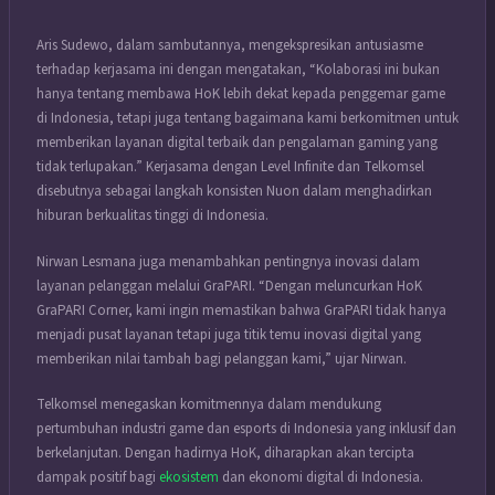
Aris Sudewo, dalam sambutannya, mengekspresikan antusiasme
terhadap kerjasama ini dengan mengatakan, “Kolaborasi ini bukan
hanya tentang membawa HoK lebih dekat kepada penggemar game
di Indonesia, tetapi juga tentang bagaimana kami berkomitmen untuk
memberikan layanan digital terbaik dan pengalaman gaming yang
tidak terlupakan.” Kerjasama dengan Level Infinite dan Telkomsel
disebutnya sebagai langkah konsisten Nuon dalam menghadirkan
hiburan berkualitas tinggi di Indonesia.
Nirwan Lesmana juga menambahkan pentingnya inovasi dalam
layanan pelanggan melalui GraPARI. “Dengan meluncurkan HoK
GraPARI Corner, kami ingin memastikan bahwa GraPARI tidak hanya
menjadi pusat layanan tetapi juga titik temu inovasi digital yang
memberikan nilai tambah bagi pelanggan kami,” ujar Nirwan.
Telkomsel menegaskan komitmennya dalam mendukung
pertumbuhan industri game dan esports di Indonesia yang inklusif dan
berkelanjutan. Dengan hadirnya HoK, diharapkan akan tercipta
dampak positif bagi
ekosistem
dan ekonomi digital di Indonesia.