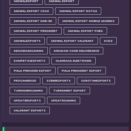
JADWALESPORT
JADWAL ESPORT
JADWAL ESPORT CSGO
JADWAL ESPORT DOTA2
JADWAL ESPORT HARI INI
JADWAL ESPORT MOBILE LEGENDS
JADWAL ESPORT PRESIDENT
JADWAL ESPORT PUBG
JADWALESPORTS
JADWAL ESPORT VALORANT
KCD2
KEJUARAANGAMING
KINGDOM COME DELIVERANCE
KOMPETISIESPORTS
OLAHRAGA ELEKTRONIK
PIALA PRESIDEN ESPORT
PIALA PRESIDENT ESPORT
PROGAMERSID
SCENEESPORTS
SOROTANESPORTS
TURNAMENGAMING
TURNAMENT ESPORT
UPDATEESPORTS
UPDATEGAMING
VALORANT ESPORTS