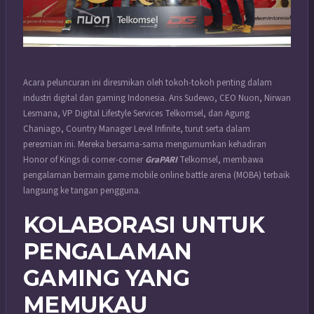
Acara peluncuran ini diresmikan oleh tokoh-tokoh penting dalam
industri digital dan gaming Indonesia. Aris Sudewo, CEO Nuon, Nirwan
Lesmana, VP Digital Lifestyle Services Telkomsel, dan Agung
Chaniago, Country Manager Level Infinite, turut serta dalam
peresmian ini. Mereka bersama-sama mengumumkan kehadiran
Honor of Kings di corner-corner
GraPARI
Telkomsel, membawa
pengalaman bermain game mobile online battle arena (MOBA) terbaik
langsung ke tangan pengguna.
KOLABORASI UNTUK
PENGALAMAN
GAMING YANG
MEMUKAU