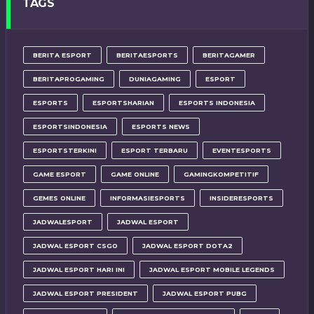
TAGS
BERITA ESPORT
BERITAESPORTS
BERITAGAMER
BERITAPROGAMING
DUNIAGAMING
ESPORT
ESPORTS
ESPORTSHARIAN
ESPORTS INDONESIA
ESPORTSINDONESIA
ESPORTS NEWS
ESPORTSTERKINI
ESPORT TERBARU
EVENTESPORTS
GAME ESPORT
GAME ONLINE
GAMINGKOMPETITIF
GEMES ONLINE
INFORMASIESPORTS
INSIDERESPORTS
JADWALESPORT
JADWAL ESPORT
JADWAL ESPORT CSGO
JADWAL ESPORT DOTA2
JADWAL ESPORT HARI INI
JADWAL ESPORT MOBILE LEGENDS
JADWAL ESPORT PRESIDENT
JADWAL ESPORT PUBG