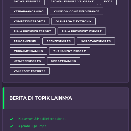
JADWALESPORTS
JADWAL ESPORT VALORANT
KCD2
KEJUARAANGAMING
KINGDOM COME DELIVERANCE
KOMPETISIESPORTS
OLAHRAGA ELEKTRONIK
PIALA PRESIDEN ESPORT
PIALA PRESIDENT ESPORT
PROGAMERSID
SCENEESPORTS
SOROTANESPORTS
TURNAMENGAMING
TURNAMENT ESPORT
UPDATEESPORTS
UPDATEGAMING
VALORANT ESPORTS
BERITA DI TOPIK LAINNYA
Klasemen & Hasil Internasional
Agenda Liga Eropa