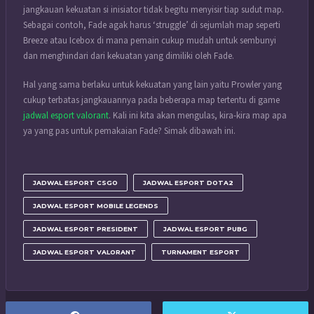
jangkauan kekuatan si inisiator tidak begitu menyisir tiap sudut map.
Sebagai contoh, Fade agak harus ‘struggle’ di sejumlah map seperti
Breeze atau Icebox di mana pemain cukup mudah untuk sembunyi
dan menghindari dari kekuatan yang dimiliki oleh Fade.
Hal yang sama berlaku untuk kekuatan yang lain yaitu Prowler yang
cukup terbatas jangkauannya pada beberapa map tertentu di game
jadwal esport valorant
. Kali ini kita akan mengulas, kira-kira map apa
ya yang pas untuk pemakaian Fade? Simak dibawah ini.
JADWAL ESPORT CSGO
JADWAL ESPORT DOTA2
JADWAL ESPORT MOBILE LEGENDS
JADWAL ESPORT PRESIDENT
JADWAL ESPORT PUBG
JADWAL ESPORT VALORANT
TURNAMENT ESPORT