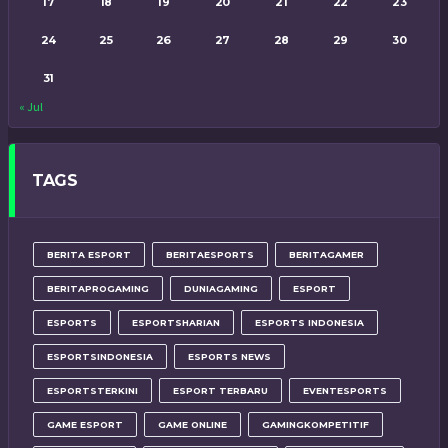
17
18
19
20
21
22
23
24
25
26
27
28
29
30
31
« Jul
TAGS
BERITA ESPORT
BERITAESPORTS
BERITAGAMER
BERITAPROGAMING
DUNIAGAMING
ESPORT
ESPORTS
ESPORTSHARIAN
ESPORTS INDONESIA
ESPORTSINDONESIA
ESPORTS NEWS
ESPORTSTERKINI
ESPORT TERBARU
EVENTESPORTS
GAME ESPORT
GAME ONLINE
GAMINGKOMPETITIF