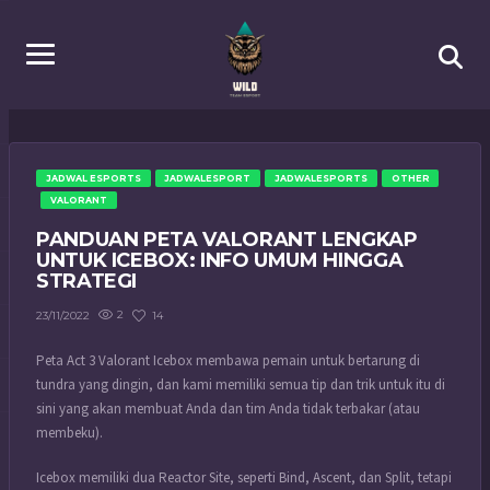
JADWAL ESPORTS
JADWALESPORT
JADWALESPORTS
OTHER
VALORANT
PANDUAN PETA VALORANT LENGKAP
UNTUK ICEBOX: INFO UMUM HINGGA
STRATEGI
2
14
23/11/2022
Peta Act 3 Valorant Icebox membawa pemain untuk bertarung di
tundra yang dingin, dan kami memiliki semua tip dan trik untuk itu di
sini yang akan membuat Anda dan tim Anda tidak terbakar (atau
membeku).
Icebox memiliki dua Reactor Site, seperti Bind, Ascent, dan Split, tetapi