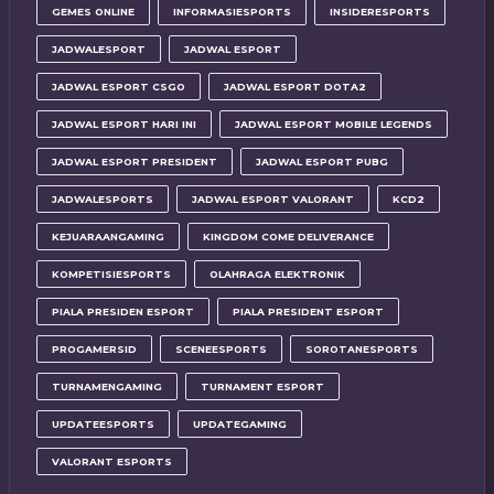
GEMES ONLINE
INFORMASIESPORTS
INSIDERESPORTS
JADWALESPORT
JADWAL ESPORT
JADWAL ESPORT CSGO
JADWAL ESPORT DOTA2
JADWAL ESPORT HARI INI
JADWAL ESPORT MOBILE LEGENDS
JADWAL ESPORT PRESIDENT
JADWAL ESPORT PUBG
JADWALESPORTS
JADWAL ESPORT VALORANT
KCD2
KEJUARAANGAMING
KINGDOM COME DELIVERANCE
KOMPETISIESPORTS
OLAHRAGA ELEKTRONIK
PIALA PRESIDEN ESPORT
PIALA PRESIDENT ESPORT
PROGAMERSID
SCENEESPORTS
SOROTANESPORTS
TURNAMENGAMING
TURNAMENT ESPORT
UPDATEESPORTS
UPDATEGAMING
VALORANT ESPORTS