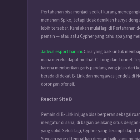
Pertahanan bisa menjadi sedikit kurang menegangka
menanam Spike, tetapi tidak demikian halnya deng
lebih tersebar. Kami akan mulai lagi di Pertahanan
pemain — atau satu Cypher yang tahu apa yang mer
Jadwal esport hari ini
. Cara yang baik untuk memba
mana mereka dapat melihat C-Long dan Tunnel. Tep
karena memberikan garis pandang yang jelas dari ke
berada di dekat B-Link dan mengawasi jendela di N
dorongan ofensif.
Reactor Site B
Pemain di B-Link ini juga bisa berperan sebagai roa
mengatur di sana, di bagian belakang situs dengan G
yang solid. Sekali lagi, Cypher yang terampil dap
Spycam yang ditempatkan dengan baik, yang menjad