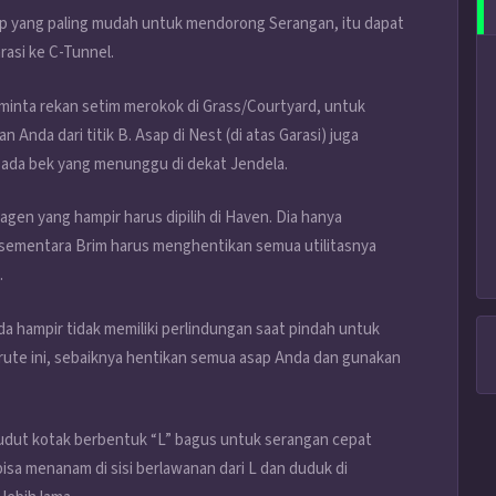
p yang paling mudah untuk mendorong Serangan, itu dapat
rasi ke C-Tunnel.
 minta rekan setim merokok di Grass/Courtyard, untuk
nda dari titik B. Asap di Nest (di atas Garasi) juga
u ada bek yang menunggu di dekat Jendela.
gen yang hampir harus dipilih di Haven. Dia hanya
ementara Brim harus menghentikan semua utilitasnya
.
nda hampir tidak memiliki perlindungan saat pindah untuk
rute ini, sebaiknya hentikan semua asap Anda dan gunakan
udut kotak berbentuk “L” bagus untuk serangan cepat
bisa menanam di sisi berlawanan dari L dan duduk di