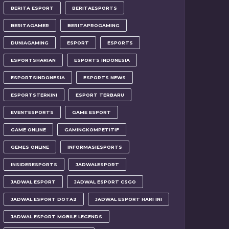
BERITA ESPORT
BERITAESPORTS
BERITAGAMER
BERITAPROGAMING
DUNIAGAMING
ESPORT
ESPORTS
ESPORTSHARIAN
ESPORTS INDONESIA
ESPORTSINDONESIA
ESPORTS NEWS
ESPORTSTERKINI
ESPORT TERBARU
EVENTESPORTS
GAME ESPORT
GAME ONLINE
GAMINGKOMPETITIF
GEMES ONLINE
INFORMASIESPORTS
INSIDERESPORTS
JADWALESPORT
JADWAL ESPORT
JADWAL ESPORT CSGO
JADWAL ESPORT DOTA2
JADWAL ESPORT HARI INI
JADWAL ESPORT MOBILE LEGENDS