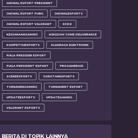
JADWAL ESPORT PRESIDENT
JADWAL ESPORT PUBG
JADWALESPORTS
JADWAL ESPORT VALORANT
KCD2
KEJUARAANGAMING
KINGDOM COME DELIVERANCE
KOMPETISIESPORTS
OLAHRAGA ELEKTRONIK
PIALA PRESIDEN ESPORT
PIALA PRESIDENT ESPORT
PROGAMERSID
SCENEESPORTS
SOROTANESPORTS
TURNAMENGAMING
TURNAMENT ESPORT
UPDATEESPORTS
UPDATEGAMING
VALORANT ESPORTS
BERITA DI TOPIK LAINNYA