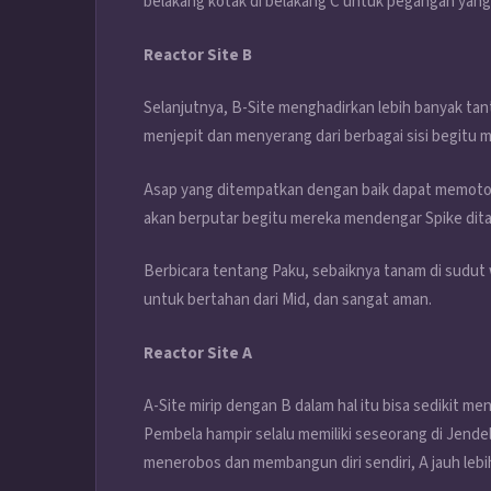
belakang kotak di belakang C untuk pegangan yang 
Reactor Site B
Selanjutnya, B-Site menghadirkan lebih banyak ta
menjepit dan menyerang dari berbagai sisi begitu m
Asap yang ditempatkan dengan baik dapat memoton
akan berputar begitu mereka mendengar Spike dit
Berbicara tentang Paku, sebaiknya tanam di sudu
untuk bertahan dari Mid, dan sangat aman.
Reactor Site A
A-Site mirip dengan B dalam hal itu bisa sedikit 
Pembela hampir selalu memiliki seseorang di Jende
menerobos dan membangun diri sendiri, A jauh lebi