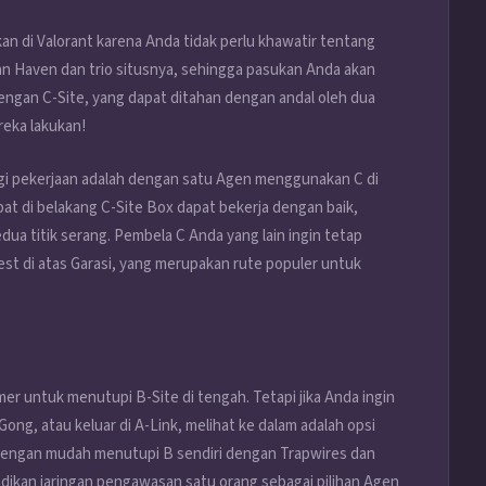
n di Valorant karena Anda tidak perlu khawatir tentang
an Haven dan trio situsnya, sehingga pasukan Anda akan
 dengan C-Site, yang dapat ditahan dengan andal oleh dua
eka lakukan!
gi pekerjaan adalah dengan satu Agen menggunakan C di
at di belakang C-Site Box dapat bekerja dengan baik,
dua titik serang. Pembela C Anda yang lain ingin tetap
est di atas Garasi, yang merupakan rute populer untuk
mer untuk menutupi B-Site di tengah. Tetapi jika Anda ingin
ong, atau keluar di A-Link, melihat ke dalam adalah opsi
at dengan mudah menutupi B sendiri dengan Trapwires dan
ikan jaringan pengawasan satu orang sebagai pilihan Agen