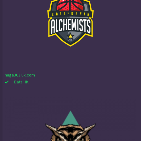
naga303.uk.com
Data HK