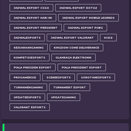
JADWAL ESPORT CSGO
JADWAL ESPORT DOTA2
JADWAL ESPORT HARI INI
JADWAL ESPORT MOBILE LEGENDS
JADWAL ESPORT PRESIDENT
JADWAL ESPORT PUBG
JADWALESPORTS
JADWAL ESPORT VALORANT
KCD2
KEJUARAANGAMING
KINGDOM COME DELIVERANCE
KOMPETISIESPORTS
OLAHRAGA ELEKTRONIK
PIALA PRESIDEN ESPORT
PIALA PRESIDENT ESPORT
PROGAMERSID
SCENEESPORTS
SOROTANESPORTS
TURNAMENGAMING
TURNAMENT ESPORT
UPDATEESPORTS
UPDATEGAMING
VALORANT ESPORTS