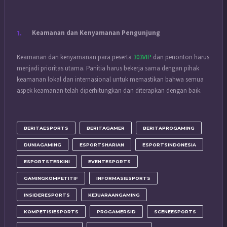
Keamanan dan Kenyamanan Pengunjung
Keamanan dan kenyamanan para peserta
303VIP
dan penonton harus
menjadi prioritas utama. Panitia harus bekerja sama dengan pihak
keamanan lokal dan internasional untuk memastikan bahwa semua
aspek keamanan telah diperhitungkan dan diterapkan dengan baik.
BERITAESPORTS
BERITAGAMER
BERITAPROGAMING
DUNIAGAMING
ESPORTSHARIAN
ESPORTSINDONESIA
ESPORTSTERKINI
EVENTESPORTS
GAMINGKOMPETITIF
INFORMASIESPORTS
INSIDERESPORTS
KEJUARAANGAMING
KOMPETISIESPORTS
PROGAMERSID
SCENEESPORTS