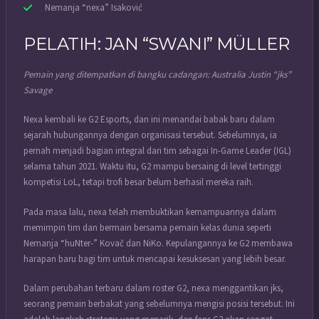
Nemanja “⁠nexa⁠” Isaković
PELATIH: JAN “⁠SWANI⁠” MÜLLER
Pemain yang ditempatkan di bangku cadangan: Australia Justin “⁠jks⁠”
Savage
Nexa kembali ke G2 Esports, dan ini menandai babak baru dalam
sejarah hubungannya dengan organisasi tersebut. Sebelumnya, ia
pernah menjadi bagian integral dari tim sebagai In-Game Leader (IGL)
selama tahun 2021. Waktu itu, G2 mampu bersaing di level tertinggi
kompetisi LoL, tetapi trofi besar belum berhasil mereka raih.
Pada masa lalu, nexa telah membuktikan kemampuannya dalam
memimpin tim dan bermain bersama pemain kelas dunia seperti
Nemanja “⁠huNter-⁠” Kovač dan NiKo. Kepulangannya ke G2 membawa
harapan baru bagi tim untuk mencapai kesuksesan yang lebih besar.
Dalam perubahan terbaru dalam roster G2, nexa menggantikan jks,
seorang pemain berbakat yang sebelumnya mengisi posisi tersebut. Ini