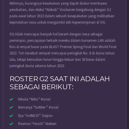
Akhirnya, kurangnya kesuksesan yang dapat diukur membawa
perubahan, dan Aleksi “⁠Aleksib⁠” Virolainen bergabung dengan G2
pada awal tahun 2022 dalam sebuah kesepakatan yang melibatkan
kepindahan nexa untuk mengambil alih kepemimpinan di OG.
OG tidak mencapai banyak hal berarti dengan nexa sebagai
pemimpin, pencapaian terbaik mereka dalam turnamen LAN adalah
finis di empat besar pada BLAST Premier Spring Final dan World Final
2022. Tim tersebut sempat mencapai peringkat No. 8 di dunia tahun
lalu, tetapi kemudian turun hingga keluar dari 30 besar dalam
peringkat dunia selama tahun 2023.
ROSTER G2 SAAT INI ADALAH
SEBAGAI BERIKUT:
Nikola “⁠NiKo⁠” Kovač
Nemanja “⁠huNter-⁠” Kovač
Ilya “⁠m0NESY⁠” Osipov
Rasmus “⁠HooXi⁠” Nielsen