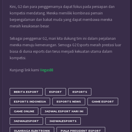
Kini, G2 dan para penggemarnya dapat fokus pada persiapan dan
kompetisi mendatang. Mereka memiliki kombinasi pemain
berpengalaman dan bakat muda yang dapat membawa mereka
meraih kesuksesan besar.
Sebagai penggemar G2, mari kita dukung tim ini dalam perjalanan
mereka menuju kemenangan. Semoga G2 Esports meraih prestasi luar
biasa di dunia esports dan terus menjadi kekuatan utama dalam
kompetisi.
Kunjungi link kami
Vegas88
BERITA ESPORT
ESPORT
ESPORTS
ESPORTS INDONESIA
ESPORTS NEWS
GAME ESPORT
GAME ONLINE
JADWAL ESPORT HARI INI
JADWALESPORT
JADWALESPORTS
OLAHRAGA ELEKTRONIK
PIALA PRESIDENT ESPORT