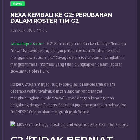
NEWS
NEXA KEMBALI KE G2: PERUBAHAN
DALAM ROSTER TIM G2
5
26
23/11/2023
Jadwalesports.com
– G2 telah mengumumkan kembalinya Nemanja
“⁠nexa⁠” Isaković ke tim, dengan pemain berusia 26 tahun tersebut
menggantikan Justin “⁠jks⁠” Savage dalam roster utama. Langkah ini
mengkonfirmasi informasi yang telah diungkapkan dalam laporan
sebelumnya oleh HLTV.
Roster G2 telah menjadi subjek spekulasi besar-besaran dalam
beberapa waktu terakhir, dengan laporan yang sangat
menghubungkan Nikola “⁠
NiKo⁠
” Kovač dengan kemungkinan
bergabung dengan Falcons. Spekulasi juga menyarankan bahwa Ilya
“⁠m0NESY⁠” Osipov akan mengikuti jejak Bosnia.