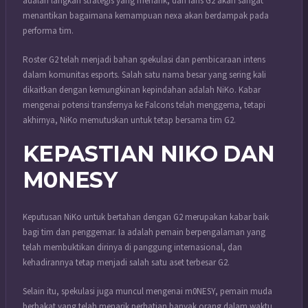
adalah langkah strategis yang menarik, dan fans G2 akan sangat
menantikan bagaimana kemampuan nexa akan berdampak pada
performa tim.
Roster G2 telah menjadi bahan spekulasi dan pembicaraan intens
dalam komunitas esports. Salah satu nama besar yang sering kali
dikaitkan dengan kemungkinan kepindahan adalah NiKo. Kabar
mengenai potensi transfernya ke Falcons telah menggema, tetapi
akhirnya, NiKo memutuskan untuk tetap bersama tim G2.
KEPASTIAN NIKO DAN
M0NESY
Keputusan NiKo untuk bertahan dengan G2 merupakan kabar baik
bagi tim dan penggemar. Ia adalah pemain berpengalaman yang
telah membuktikan dirinya di panggung internasional, dan
kehadirannya tetap menjadi salah satu aset terbesar G2.
Selain itu, spekulasi juga muncul mengenai m0NESY, pemain muda
berbakat yang telah menarik perhatian banyak orang dalam waktu