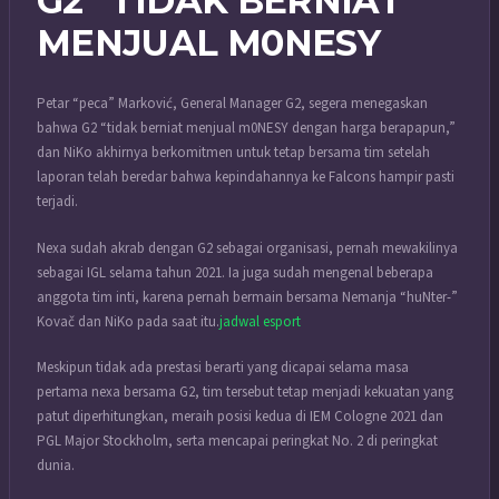
G2 “TIDAK BERNIAT
MENJUAL M0NESY
Petar “⁠peca⁠” Marković, General Manager G2, segera menegaskan
bahwa G2 “tidak berniat menjual m0NESY dengan harga berapapun,”
dan NiKo akhirnya berkomitmen untuk tetap bersama tim setelah
laporan telah beredar bahwa kepindahannya ke Falcons hampir pasti
terjadi.
Nexa sudah akrab dengan G2 sebagai organisasi, pernah mewakilinya
sebagai IGL selama tahun 2021. Ia juga sudah mengenal beberapa
anggota tim inti, karena pernah bermain bersama Nemanja “⁠huNter-⁠”
Kovač dan NiKo pada saat itu.
jadwal esport
Meskipun tidak ada prestasi berarti yang dicapai selama masa
pertama nexa bersama G2, tim tersebut tetap menjadi kekuatan yang
patut diperhitungkan, meraih posisi kedua di IEM Cologne 2021 dan
PGL Major Stockholm, serta mencapai peringkat No. 2 di peringkat
dunia.