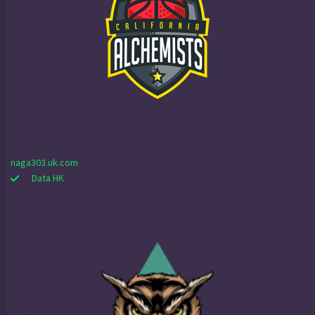
naga303.uk.com
Data HK