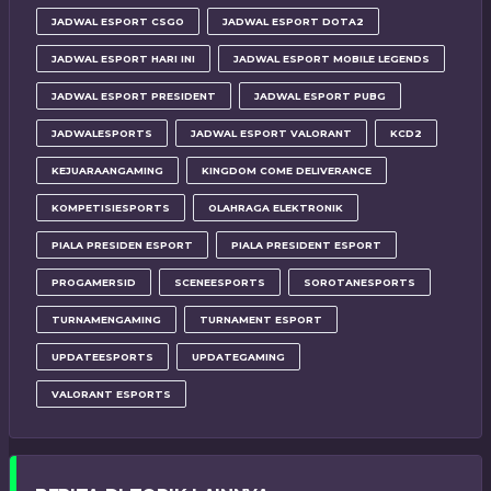
JADWAL ESPORT CSGO
JADWAL ESPORT DOTA2
JADWAL ESPORT HARI INI
JADWAL ESPORT MOBILE LEGENDS
JADWAL ESPORT PRESIDENT
JADWAL ESPORT PUBG
JADWALESPORTS
JADWAL ESPORT VALORANT
KCD2
KEJUARAANGAMING
KINGDOM COME DELIVERANCE
KOMPETISIESPORTS
OLAHRAGA ELEKTRONIK
PIALA PRESIDEN ESPORT
PIALA PRESIDENT ESPORT
PROGAMERSID
SCENEESPORTS
SOROTANESPORTS
TURNAMENGAMING
TURNAMENT ESPORT
UPDATEESPORTS
UPDATEGAMING
VALORANT ESPORTS