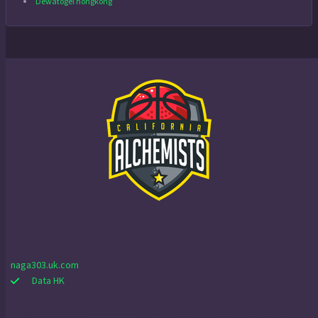
Dewatogel hongkong
naga303.uk.com
Data HK