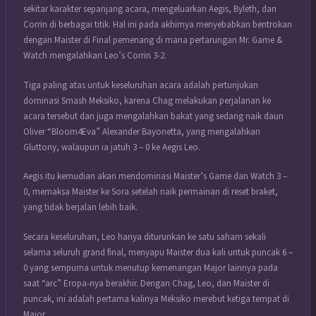
sekitar karakter sepanjang acara, mengeluarkan Aegis, Byleth, dan
Corrin di berbagai titik. Hal ini pada akhirnya menyebabkan bentrokan
dengan Maister di Final pemenang di mana pertarungan Mr. Game &
Watch mengalahkan Leo’s Corrin 3-2.
Tiga paling atas untuk keseluruhan acara adalah pertunjukan
dominasi Smash Meksiko, karena Chag melakukan perjalanan ke
acara tersebut dan juga mengalahkan bakat yang sedang naik daun
Oliver “Bloom4Eva” Alexander Bayonetta, yang mengalahkan
Gluttony, walaupun ia jatuh 3 – 0 ke Aegis Leo.
Aegis itu kemudian akan mendominasi Maister’s Game dan Watch 3 –
0, memaksa Maister ke Sora setelah naik permainan di reset braket,
yang tidak berjalan lebih baik.
Secara keseluruhan, Leo hanya diturunkan ke satu saham sekali
selama seluruh grand final, menyapu Maister dua kali untuk puncak 6 –
0 yang sempurna untuk menutup kemenangan Major lainnya pada
saat “arc” Eropa-nya berakhir. Dengan Chag, Leo, dan Maister di
puncak, ini adalah pertama kalinya Meksiko merebut ketiga tempat di
Major.