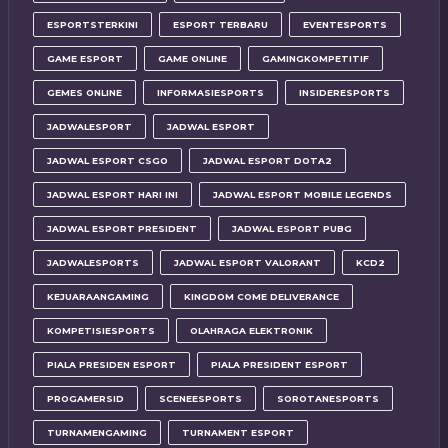
ESPORTSTERKINI
ESPORT TERBARU
EVENTESPORTS
GAME ESPORT
GAME ONLINE
GAMINGKOMPETITIF
GEMES ONLINE
INFORMASIESPORTS
INSIDERESPORTS
JADWALESPORT
JADWAL ESPORT
JADWAL ESPORT CSGO
JADWAL ESPORT DOTA2
JADWAL ESPORT HARI INI
JADWAL ESPORT MOBILE LEGENDS
JADWAL ESPORT PRESIDENT
JADWAL ESPORT PUBG
JADWALESPORTS
JADWAL ESPORT VALORANT
KCD2
KEJUARAANGAMING
KINGDOM COME DELIVERANCE
KOMPETISIESPORTS
OLAHRAGA ELEKTRONIK
PIALA PRESIDEN ESPORT
PIALA PRESIDENT ESPORT
PROGAMERSID
SCENEESPORTS
SOROTANESPORTS
TURNAMENGAMING
TURNAMENT ESPORT