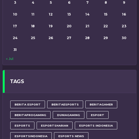
3
4
5
6
7
8
9
10
11
12
13
14
15
16
17
18
19
20
21
22
23
24
25
26
27
28
29
30
31
« Jul
TAGS
BERITA ESPORT
BERITAESPORTS
BERITAGAMER
BERITAPROGAMING
DUNIAGAMING
ESPORT
ESPORTS
ESPORTSHARIAN
ESPORTS INDONESIA
ESPORTSINDONESIA
ESPORTS NEWS