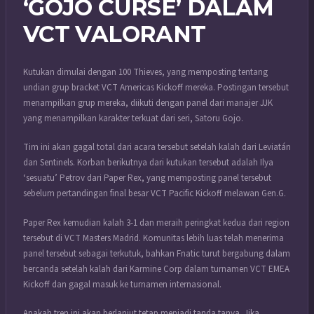
‘GOJO CURSE’ DALAM
VCT VALORANT
Kutukan dimulai dengan 100 Thieves, yang memposting tentang
undian grup bracket VCT Americas Kickoff mereka. Postingan tersebut
menampilkan grup mereka, diikuti dengan panel dari manajer JJK
yang menampilkan karakter terkuat dari seri, Satoru Gojo.
Tim ini akan gagal total dari acara tersebut setelah kalah dari Leviatán
dan Sentinels. Korban berikutnya dari kutukan tersebut adalah Ilya
‘sesuatu’ Petrov dari Paper Rex, yang memposting panel tersebut
sebelum pertandingan final besar VCT Pacific Kickoff melawan Gen.G.
Paper Rex kemudian kalah 3-1 dan meraih peringkat kedua dari region
tersebut di VCT Masters Madrid. Komunitas lebih luas telah menerima
panel tersebut sebagai terkutuk, bahkan Fnatic turut bergabung dalam
bercanda setelah kalah dari Karmine Corp dalam turnamen VCT EMEA
Kickoff dan gagal masuk ke turnamen internasional.
Apakah tren ini akan berlanjut tetap menjadi tanda tanya. Jika