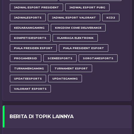
JADWAL ESPORT PRESIDENT
JADWAL ESPORT PUBG
JADWALESPORTS
JADWAL ESPORT VALORANT
KCD2
KEJUARAANGAMING
KINGDOM COME DELIVERANCE
KOMPETISIESPORTS
OLAHRAGA ELEKTRONIK
PIALA PRESIDEN ESPORT
PIALA PRESIDENT ESPORT
PROGAMERSID
SCENEESPORTS
SOROTANESPORTS
TURNAMENGAMING
TURNAMENT ESPORT
UPDATEESPORTS
UPDATEGAMING
VALORANT ESPORTS
BERITA DI TOPIK LAINNYA