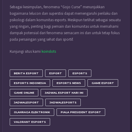
Sebagai kesimpulan, fenomena “Gojo Curse” menunjukkan
bagaimana lelucon dan superstisi dapat memengaruhi perilaku dan
psikologi dalam komunitas esports. Meskipun terlihat sebagai sesuatu
yang ringan, penting bagi pemain dan komunitas untuk memahami
dampak potensial dari fenomena semacam ini dan untuk tetap fokus
pada persaingan yang sehat dan sportif.
Kunjungi situs kami
koinslots
BERITA ESPORT
ESPORT
ESPORTS
ESPORTS INDONESIA
ESPORTS NEWS
GAME ESPORT
GAME ONLINE
JADWAL ESPORT HARI INI
JADWALESPORT
JADWALESPORTS
OLAHRAGA ELEKTRONIK
PIALA PRESIDENT ESPORT
VALORANT ESPORTS