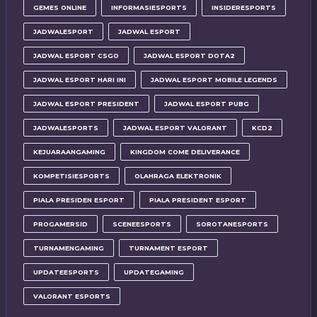
GEMES ONLINE
INFORMASIESPORTS
INSIDERESPORTS
JADWALESPORT
JADWAL ESPORT
JADWAL ESPORT CSGO
JADWAL ESPORT DOTA2
JADWAL ESPORT HARI INI
JADWAL ESPORT MOBILE LEGENDS
JADWAL ESPORT PRESIDENT
JADWAL ESPORT PUBG
JADWALESPORTS
JADWAL ESPORT VALORANT
KCD2
KEJUARAANGAMING
KINGDOM COME DELIVERANCE
KOMPETISIESPORTS
OLAHRAGA ELEKTRONIK
PIALA PRESIDEN ESPORT
PIALA PRESIDENT ESPORT
PROGAMERSID
SCENEESPORTS
SOROTANESPORTS
TURNAMENGAMING
TURNAMENT ESPORT
UPDATEESPORTS
UPDATEGAMING
VALORANT ESPORTS