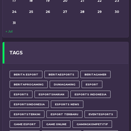
17
18
19
20
21
22
23
24
25
26
27
28
29
30
31
« Jul
TAGS
BERITA ESPORT
BERITAESPORTS
BERITAGAMER
BERITAPROGAMING
DUNIAGAMING
ESPORT
ESPORTS
ESPORTSHARIAN
ESPORTS INDONESIA
ESPORTSINDONESIA
ESPORTS NEWS
ESPORTSTERKINI
ESPORT TERBARU
EVENTESPORTS
GAME ESPORT
GAME ONLINE
GAMINGKOMPETITIF