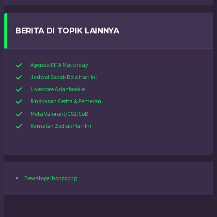
BERITA DI TOPIK LAINNYA
Agenda FIFA Matchday
Jadwal Sepak Bola Hari Ini
Livescore Asianbookie
Ringkasan Cerita & Pemeran
Meta Valorant/CS2/CoD
Ramalan Zodiak Hari Ini
Dewatogel hongkong