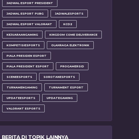
JADWAL ESPORT PRESIDENT
JADWAL ESPORT PUBG
JADWALESPORTS
JADWAL ESPORT VALORANT
KCD2
KEJUARAANGAMING
KINGDOM COME DELIVERANCE
KOMPETISIESPORTS
OLAHRAGA ELEKTRONIK
PIALA PRESIDEN ESPORT
PIALA PRESIDENT ESPORT
PROGAMERSID
SCENEESPORTS
SOROTANESPORTS
TURNAMENGAMING
TURNAMENT ESPORT
UPDATEESPORTS
UPDATEGAMING
VALORANT ESPORTS
BERITA DI TOPIK LAINNYA