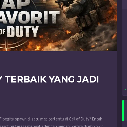
 TERBAIK YANG JADI
«
 begitu spawn di satu map tertentu di Call of Duty? Entah
an insting terasa menyatu dengan medan. Ketika dipikir-pikir,