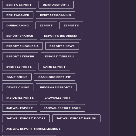
BERITA ESPORT
BERITAESPORTS
BERITAGAMER
BERITAPROGAMING
DUNIAGAMING
ESPORT
ESPORTS
ESPORTSHARIAN
ESPORTS INDONESIA
ESPORTSINDONESIA
ESPORTS NEWS
ESPORTSTERKINI
ESPORT TERBARU
EVENTESPORTS
GAME ESPORT
GAME ONLINE
GAMINGKOMPETITIF
GEMES ONLINE
INFORMASIESPORTS
INSIDERESPORTS
JADWALESPORT
JADWAL ESPORT
JADWAL ESPORT CSGO
JADWAL ESPORT DOTA2
JADWAL ESPORT HARI INI
JADWAL ESPORT MOBILE LEGENDS