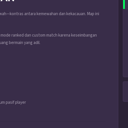
ewah—kontras antara kemewahan dan kekacauan. Map ini
am mode ranked dan custom match karena keseimbangan
ang bermain yang adil.
um pasif player