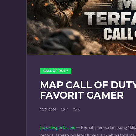
CALL OF DUTY
MAP CALL OF DUTY
FAVORIT GAMER
29/01/2026
1
0
jadwalesports.com
— Pernah merasa langsung “klik”
kenapa, tangan jadi lebih luwes, aim lebih stabil, d