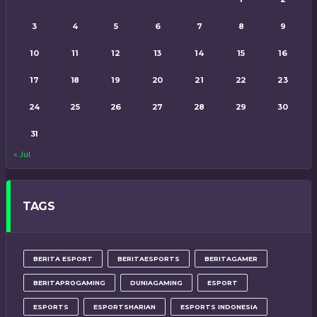
3
4
5
6
7
8
9
10
11
12
13
14
15
16
17
18
19
20
21
22
23
24
25
26
27
28
29
30
31
« Jul
TAGS
BERITA ESPORT
BERITAESPORTS
BERITAGAMER
BERITAPROGAMING
DUNIAGAMING
ESPORT
ESPORTS
ESPORTSHARIAN
ESPORTS INDONESIA