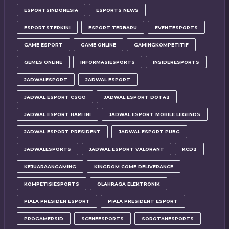
ESPORTSINDONESIA
ESPORTS NEWS
ESPORTSTERKINI
ESPORT TERBARU
EVENTESPORTS
GAME ESPORT
GAME ONLINE
GAMINGKOMPETITIF
GEMES ONLINE
INFORMASIESPORTS
INSIDERESPORTS
JADWALESPORT
JADWAL ESPORT
JADWAL ESPORT CSGO
JADWAL ESPORT DOTA2
JADWAL ESPORT HARI INI
JADWAL ESPORT MOBILE LEGENDS
JADWAL ESPORT PRESIDENT
JADWAL ESPORT PUBG
JADWALESPORTS
JADWAL ESPORT VALORANT
KCD2
KEJUARAANGAMING
KINGDOM COME DELIVERANCE
KOMPETISIESPORTS
OLAHRAGA ELEKTRONIK
PIALA PRESIDEN ESPORT
PIALA PRESIDENT ESPORT
PROGAMERSID
SCENEESPORTS
SOROTANESPORTS