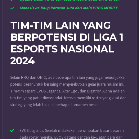
Mahasiswa Raup Ratusan Juta dari Main PUBG MOBILE
TIM-TIM LAIN YANG
BERPOTENSI DI LIGA 1
ESPORTS NASIONAL
2024
Selain RRQ dan ONIC, ada beberapa tim lain yang juga menunjukkan
potensi besar untuk bersaing memperebutkan gelar juara musim ini.
Tim-tim seperti EVOS Legends, Alter Ego, dan Bigetron Alpha adalah
tim-tim yang patut diwaspadai. Mereka memiliki roster yang kuat dan
strategi yang telah teruji di berbagai turnamen besar.
EVOS Legends: Setelah melakukan perombakan besar-besaran
pada roster mereka, EVOS datang dengan kekuatan baru dan