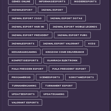
GEMES ONLINE
INFORMASIESPORTS
INSIDERESPORTS
JADWALESPORT
JADWAL ESPORT
JADWAL ESPORT CSGO
JADWAL ESPORT DOTA2
JADWAL ESPORT HARI INI
JADWAL ESPORT MOBILE LEGENDS
JADWAL ESPORT PRESIDENT
JADWAL ESPORT PUBG
JADWALESPORTS
JADWAL ESPORT VALORANT
KCD2
KEJUARAANGAMING
KINGDOM COME DELIVERANCE
KOMPETISIESPORTS
OLAHRAGA ELEKTRONIK
PIALA PRESIDEN ESPORT
PIALA PRESIDENT ESPORT
PROGAMERSID
SCENEESPORTS
SOROTANESPORTS
TURNAMENGAMING
TURNAMENT ESPORT
UPDATEESPORTS
UPDATEGAMING
VALORANT ESPORTS