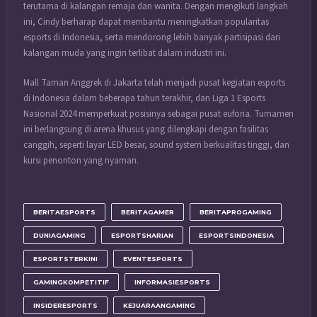
terutama di kalangan remaja dan wanita. Dengan mengikuti langkah
ini, Cindy berharap dapat membantu meningkatkan popularitas
esports di Indonesia, serta mendorong lebih banyak partisipasi dari
kalangan muda yang ingin terlibat dalam industri ini.
Mall Taman Anggrek di Jakarta telah menjadi pusat kegiatan esports
di Indonesia dalam beberapa tahun terakhir, dan Liga 1 Esports
Nasional 2024 memperkuat posisinya sebagai pusat euforia. Turnamen
ini berlangsung di arena khusus yang dilengkapi dengan fasilitas
canggih, seperti layar LED besar, sound system berkualitas tinggi, dan
kursi penonton yang nyaman.
BERITAESPORTS
BERITAGAMER
BERITAPROGAMING
DUNIAGAMING
ESPORTSHARIAN
ESPORTSINDONESIA
ESPORTSTERKINI
EVENTESPORTS
GAMINGKOMPETITIF
INFORMASIESPORTS
INSIDERESPORTS
KEJUARAANGAMING