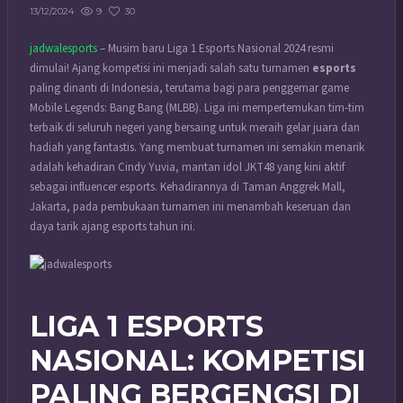
9
30
13/12/2024
jadwalesports
– Musim baru Liga 1 Esports Nasional 2024 resmi
dimulai! Ajang kompetisi ini menjadi salah satu turnamen
esports
paling dinanti di Indonesia, terutama bagi para penggemar game
Mobile Legends: Bang Bang (MLBB). Liga ini mempertemukan tim-tim
terbaik di seluruh negeri yang bersaing untuk meraih gelar juara dan
hadiah yang fantastis. Yang membuat turnamen ini semakin menarik
adalah kehadiran Cindy Yuvia, mantan idol JKT48 yang kini aktif
sebagai influencer esports. Kehadirannya di Taman Anggrek Mall,
Jakarta, pada pembukaan turnamen ini menambah keseruan dan
daya tarik ajang esports tahun ini.
LIGA 1 ESPORTS
NASIONAL: KOMPETISI
PALING BERGENGSI DI