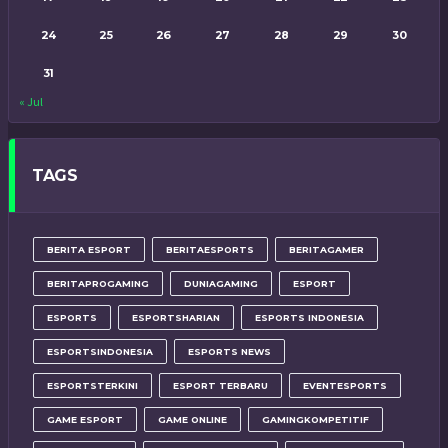
24
25
26
27
28
29
30
31
« Jul
TAGS
BERITA ESPORT
BERITAESPORTS
BERITAGAMER
BERITAPROGAMING
DUNIAGAMING
ESPORT
ESPORTS
ESPORTSHARIAN
ESPORTS INDONESIA
ESPORTSINDONESIA
ESPORTS NEWS
ESPORTSTERKINI
ESPORT TERBARU
EVENTESPORTS
GAME ESPORT
GAME ONLINE
GAMINGKOMPETITIF