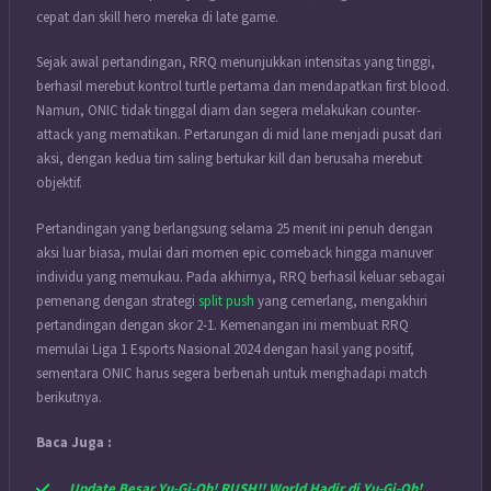
cepat dan skill hero mereka di late game.
Sejak awal pertandingan, RRQ menunjukkan intensitas yang tinggi,
berhasil merebut kontrol turtle pertama dan mendapatkan first blood.
Namun, ONIC tidak tinggal diam dan segera melakukan counter-
attack yang mematikan. Pertarungan di mid lane menjadi pusat dari
aksi, dengan kedua tim saling bertukar kill dan berusaha merebut
objektif.
Pertandingan yang berlangsung selama 25 menit ini penuh dengan
aksi luar biasa, mulai dari momen epic comeback hingga manuver
individu yang memukau. Pada akhirnya, RRQ berhasil keluar sebagai
pemenang dengan strategi
split push
yang cemerlang, mengakhiri
pertandingan dengan skor 2-1. Kemenangan ini membuat RRQ
memulai Liga 1 Esports Nasional 2024 dengan hasil yang positif,
sementara ONIC harus segera berbenah untuk menghadapi match
berikutnya.
Baca Juga :
Update Besar Yu-Gi-Oh! RUSH!! World Hadir di Yu-Gi-Oh!