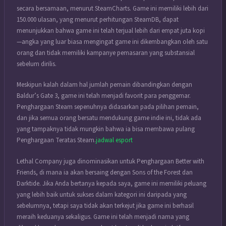
secara bersamaan, menurut SteamCharts. Game ini memiliki lebih dari
150.000 ulasan, yang menurut perhitungan SteamDB, dapat
menunjukkan bahwa game ini telah terjual lebih dari empat juta kopi
—angka yang luar biasa mengingat game ini dikembangkan oleh satu
orang dan tidak memiliki kampanye pemasaran yang substansial
sebelum dirilis.
Meskipun kalah dalam hal jumlah pemain dibandingkan dengan
Baldur’s Gate 3, game ini telah menjadi favorit para penggemar.
Penghargaan Steam sepenuhnya didasarkan pada pilihan pemain,
dan jika semua orang bersatu mendukung game indie ini, tidak ada
yang tampaknya tidak mungkin bahwa ia bisa membawa pulang
Penghargaan Teratas Steam.
jadwal esport
Lethal Company juga dinominasikan untuk Penghargaan Better with
Friends, di mana ia akan bersaing dengan Sons of the Forest dan
Darktide. Jika Anda bertanya kepada saya, game ini memiliki peluang
yang lebih baik untuk sukses dalam kategori ini daripada yang
sebelumnya, tetapi saya tidak akan terkejut jika game ini berhasil
meraih keduanya sekaligus. Game ini telah menjadi nama yang