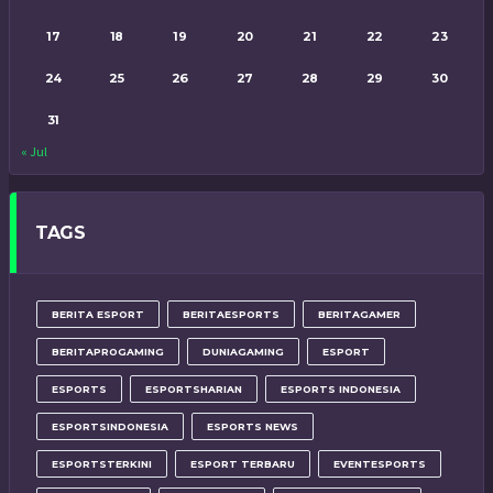
17
18
19
20
21
22
23
24
25
26
27
28
29
30
31
« Jul
TAGS
BERITA ESPORT
BERITAESPORTS
BERITAGAMER
BERITAPROGAMING
DUNIAGAMING
ESPORT
ESPORTS
ESPORTSHARIAN
ESPORTS INDONESIA
ESPORTSINDONESIA
ESPORTS NEWS
ESPORTSTERKINI
ESPORT TERBARU
EVENTESPORTS