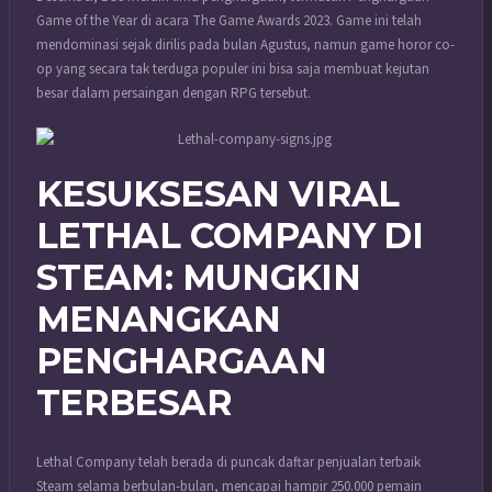
Game of the Year di acara The Game Awards 2023. Game ini telah
mendominasi sejak dirilis pada bulan Agustus, namun game horor co-
op yang secara tak terduga populer ini bisa saja membuat kejutan
besar dalam persaingan dengan RPG tersebut.
KESUKSESAN VIRAL
LETHAL COMPANY DI
STEAM: MUNGKIN
MENANGKAN
PENGHARGAAN
TERBESAR
Lethal Company telah berada di puncak daftar penjualan terbaik
Steam selama berbulan-bulan, mencapai hampir 250.000 pemain