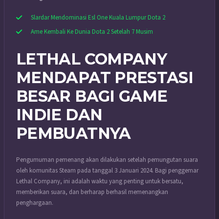
Slardar Mendominasi Esl One Kuala Lumpur Dota 2
Ame Kembali Ke Dunia Dota 2 Setelah 7 Musim
LETHAL COMPANY
MENDAPAT PRESTASI
BESAR BAGI GAME
INDIE DAN
PEMBUATNYA
Pengumuman pemenang akan dilakukan setelah pemungutan suara
oleh komunitas Steam pada tanggal 3 Januari 2024.
Bagi penggemar
Lethal Company, ini adalah waktu yang penting untuk bersatu,
memberikan suara, dan berharap berhasil memenangkan
penghargaan.