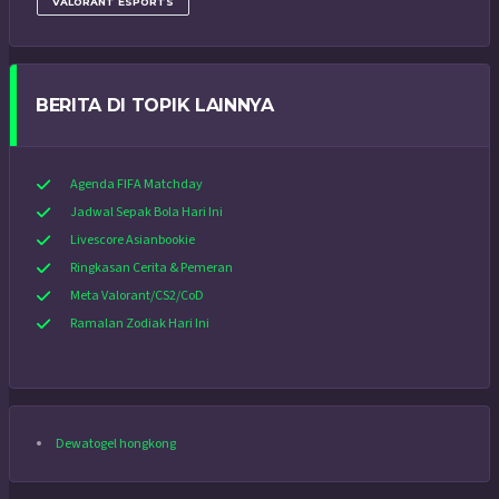
VALORANT ESPORTS
BERITA DI TOPIK LAINNYA
Agenda FIFA Matchday
Jadwal Sepak Bola Hari Ini
Livescore Asianbookie
Ringkasan Cerita & Pemeran
Meta Valorant/CS2/CoD
Ramalan Zodiak Hari Ini
Dewatogel hongkong