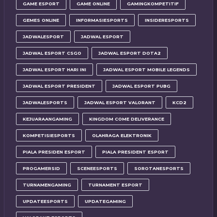
GAME ESPORT
GAME ONLINE
GAMINGKOMPETITIF
GEMES ONLINE
INFORMASIESPORTS
INSIDERESPORTS
JADWALESPORT
JADWAL ESPORT
JADWAL ESPORT CSGO
JADWAL ESPORT DOTA2
JADWAL ESPORT HARI INI
JADWAL ESPORT MOBILE LEGENDS
JADWAL ESPORT PRESIDENT
JADWAL ESPORT PUBG
JADWALESPORTS
JADWAL ESPORT VALORANT
KCD2
KEJUARAANGAMING
KINGDOM COME DELIVERANCE
KOMPETISIESPORTS
OLAHRAGA ELEKTRONIK
PIALA PRESIDEN ESPORT
PIALA PRESIDENT ESPORT
PROGAMERSID
SCENEESPORTS
SOROTANESPORTS
TURNAMENGAMING
TURNAMENT ESPORT
UPDATEESPORTS
UPDATEGAMING