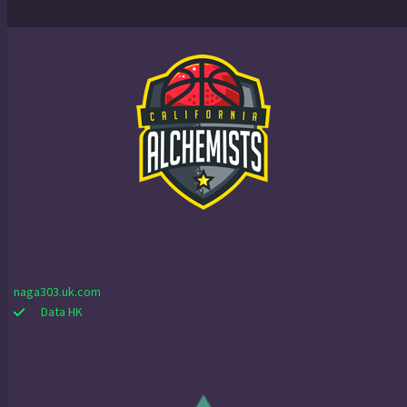
naga303.uk.com
Data HK