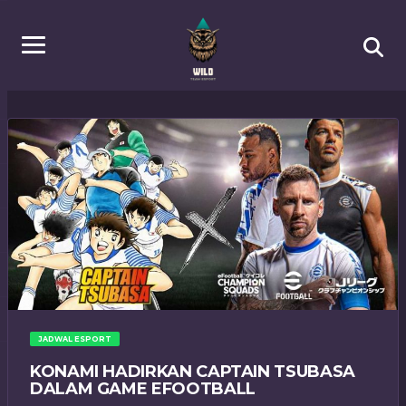
JADWAL ESPORT
KONAMI HADIRKAN CAPTAIN TSUBASA
DALAM GAME EFOOTBALL