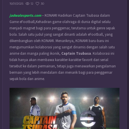
12
30
15/01/2025
jadwalesports.com
– KONAMI Hadirkan Captain Tsubasa dalam
Game eFootball,Kehadiran game olahraga di dunia digital selalu
menjadi magnet bagi para penggemar, terutama untuk genre sepak
bola. Salah satu judul yang sangat dinanti adalah eFootball, yang
dikembangkan oleh KONAMI. Menariknya, KONAMI baru-baru ini
mengumumkan kolaborasi yang sangat dinamis dengan salah satu
anime dan manga paling ikonik,
Captain Tsubasa
. Kolaborasi ini
tidak hanya akan membawa karakter-karakter favorit dari serial
tersebut ke dalam permainan, tetapi juga menawarkan pengalaman
bermain yang lebih mendalam dan menarik bagi para penggemar
sepak bola dan anime.