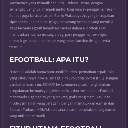
karakternya yang menarik dan unik. Tsubasa Ozora, dengan
semangat juangnya, menjadi simbol bagi banyak penggemar. Selain
itu, ada juga karakter seperti Genzo Wakabayashi, yang merupakan
kiper handal, dan Kojiro Hyuga, penyerang berbakat yang memiliki
gaya bermain agresif. Kehadiran mereka dalam eFootball akan
memberikan nuansa nostalgia bagi para penggemar, sekaligus
menarik generasi baru pemain yang belum familiar dengan cerita
tersebut.
EFOOTBALL: APA ITU?
eFootball adalah nama baru untuk franchise permainan sepak bola
yang sebelumnya dikenal sebagai Pro Evolution Soccer (PES). Dengan
perubahan nama ini, KONAMI berkomitmen untuk menghadirkan
pengalaman bermain yang lebih realistis dan mendalam. eFootball
menawarkan gameplay yang inovatif, grafis yang memukau, dan
mode permainan yang beragam. Dengan memasukkan elemen dari
Captain Tsubasa, KONAMI berusaha untuk menciptakan pengalaman
yang unik dan menarik.