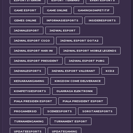
ESPORTSTERKINI
ESPORT TERBARU
EVENTESPORTS
GAME ESPORT
GAME ONLINE
GAMINGKOMPETITIF
GEMES ONLINE
INFORMASIESPORTS
INSIDERESPORTS
JADWALESPORT
JADWAL ESPORT
JADWAL ESPORT CSGO
JADWAL ESPORT DOTA2
JADWAL ESPORT HARI INI
JADWAL ESPORT MOBILE LEGENDS
JADWAL ESPORT PRESIDENT
JADWAL ESPORT PUBG
JADWALESPORTS
JADWAL ESPORT VALORANT
KCD2
KEJUARAANGAMING
KINGDOM COME DELIVERANCE
KOMPETISIESPORTS
OLAHRAGA ELEKTRONIK
PIALA PRESIDEN ESPORT
PIALA PRESIDENT ESPORT
PROGAMERSID
SCENEESPORTS
SOROTANESPORTS
TURNAMENGAMING
TURNAMENT ESPORT
UPDATEESPORTS
UPDATEGAMING