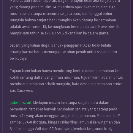
Menurut dari sebuah laporan, bagaimanapun tidak ada senjata baru
yang datang pada musim 14. Itu artinya Apex akan menjalani tiga
musim penuh tanpa menerima senjata baru, dan tanggal sedini
mungkin bahwa senjata baru mungkin akan datang ke permainan
adalah awal musim 15, kemungkinan besar pada awal November. Itu
hampir satu tahun sejak CAR SMG dikenalkan ke dalam game.
Seperti yang kalian duga, banyak penggemar Apex tidak terlalu
senang karena harus menunggu setahun penuh untuk senjata baru
berikutnya.
Tujuan kami bukan hanya mendorong konten dalam permainan ke
kotak centang daftar pengiriman musiman, tujuan kami adalah untuk
membuat permainan sebaik mungkin, kata desainer permainan senior
Eric Canavese.
jadwal esport
. Meskipun musim lain tanpa senjata baru dalam
permainan, terdapat banyak perubahan senjata yang datang pada
musim 14 yang akan mengguncang meta permainan. Mulai dari buff
sampai EVA-8 shotgun, hingga reklasifikasi amunisi ke Wingman dan
Spitfire, hingga Volt dan G7 Scout yang kembali ke ground loot,