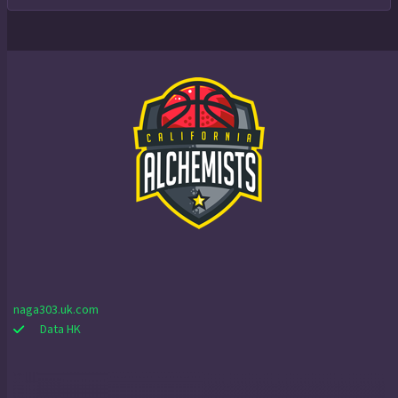
naga303.uk.com
Data HK