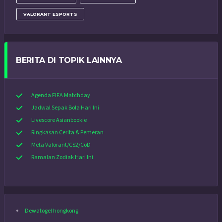
VALORANT ESPORTS
BERITA DI TOPIK LAINNYA
Agenda FIFA Matchday
Jadwal Sepak Bola Hari Ini
Livescore Asianbookie
Ringkasan Cerita & Pemeran
Meta Valorant/CS2/CoD
Ramalan Zodiak Hari Ini
Dewatogel hongkong