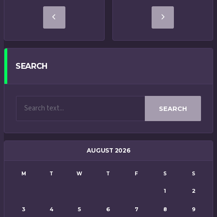
SEARCH
SEARCH
AUGUST 2026
M
T
W
T
F
S
S
1
2
3
4
5
6
7
8
9