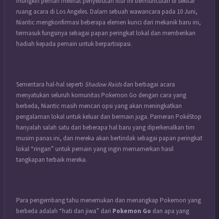
mungkin pernah melihat penyebutan fitur ini bermunculan di sekitar
ruang acara di Los Angeles. Dalam sebuah wawancara pada 10 Juni,
Niantic mengkonfirmasi beberapa elemen kunci dari mekanik baru ini,
termasuk fungsinya sebagai papan peringkat lokal dan memberikan
hadiah kepada pemain untuk berpartisipasi.
Sementara hal-hal seperti
Shadow Raids
dan berbagai acara
menyatukan seluruh komunitas Pokemon Go dengan cara yang
berbeda, Niantic masih mencari opsi yang akan meningkatkan
pengalaman lokal untuk keluar dan bermain juga. Pameran PokéStop
hanyalah salah satu dari beberapa hal baru yang diperkenalkan tim
musim panas ini, dan mereka akan bertindak sebagai papan peringkat
lokal “ringan” untuk pemain yang ingin memamerkan hasil
tangkapan terbaik mereka.
Para pengembang tahu menemukan dan menangkap Pokemon yang
berbeda adalah “hati dan jiwa” dari
Pokemon Go
dan apa yang