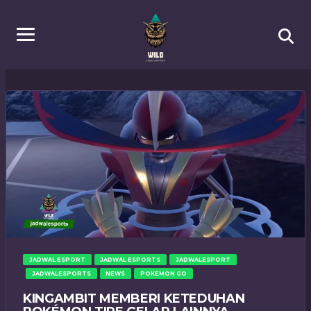
JADWAL ESPORT
JADWAL ESPORTS
JADWALESPORT
JADWALESPORTS
NEWS
POKEMON GO
KINGAMBIT MEMBERI KETEDUHAN