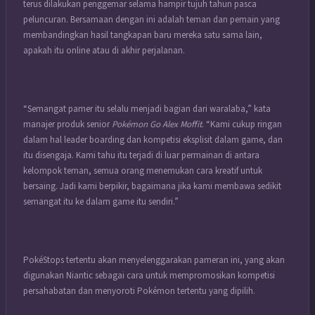
terus dilakukan penggemar selama hampir tujuh tahun pasca
peluncuran. Bersamaan dengan ini adalah teman dan pemain yang
membandingkan hasil tangkapan baru mereka satu sama lain,
apakah itu online atau di akhir perjalanan.
“Semangat pamer itu selalu menjadi bagian dari waralaba,” kata
manajer produk senior
Pokémon Go Alex Moffit
. “Kami cukup ringan
dalam hal leader boarding dan kompetisi eksplisit dalam game, dan
itu disengaja. Kami tahu itu terjadi di luar permainan di antara
kelompok teman, semua orang menemukan cara kreatif untuk
bersaing. Jadi kami berpikir, bagaimana jika kami membawa sedikit
semangat itu ke dalam game itu sendiri.”
PokéStops tertentu akan menyelenggarakan pameran ini, yang akan
digunakan Niantic sebagai cara untuk mempromosikan kompetisi
persahabatan dan menyoroti Pokémon tertentu yang dipilih.