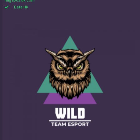
naga303.uk.com
Data HK