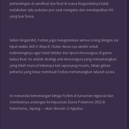
pertandingan di semifinal dan final di mana Kingambitnya tidak
melakukan satu pukulan pun saat mengatur dan mendapatkan KO
yang luar biasa.
Selain Kingambit, Forbes juga mengesankan semua orang dengan sisi
tepat waktu
Will-O-Wisp
di
Flutter Mane-nya
sendiri untuk
melindunginya agar tidak tertidur dari Spore Amoonguss di game
kedua final. Ini adalah strategi anti-Amoonguss yang menyenangkan
yang telah muncul beberapa kali sepanjang musim, tetapi giliran
pertama yang besar membuat Forbes memenangkan seluruh acara.
Ini menandai kemenangan ketiga Forbes di turnamen regional dan
memberinya undangan ke Kejuaraan Dunia Pokemon 2023 di
Yokohama, Jepang — akan dimulai 11 Agustus.