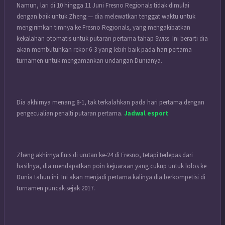
Namun, lari di 10 hingga 11 Juni Fresno Regionals tidak dimulai
dengan baik untuk Zheng — dia melewatkan tenggat waktu untuk
mengirimkan timnya ke Fresno Regionals, yang mengakibatkan
kekalahan otomatis untuk putaran pertama tahap Swiss. Ini berarti dia
akan membutuhkan rekor 6-3 yang lebih baik pada hari pertama
turnamen untuk mengamankan undangan Dunianya.
Dia akhirnya menang 8-1, tak terkalahkan pada hari pertama dengan
pengecualian penalti putaran pertama.
Jadwal esport
Zheng akhirnya finis di urutan ke-24 di Fresno, tetapi terlepas dari
hasilnya, dia mendapatkan poin kejuaraan yang cukup untuk lolos ke
Dunia tahun ini. Ini akan menjadi pertama kalinya dia berkompetisi di
turnamen puncak sejak 2017.