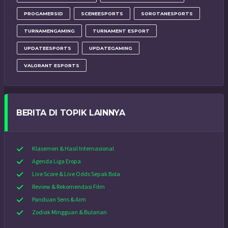
PROGAMERSID
SCENEESPORTS
SOROTANESPORTS
TURNAMENGAMING
TURNAMENT ESPORT
UPDATEESPORTS
UPDATEGAMING
VALORANT ESPORTS
BERITA DI TOPIK LAINNYA
Klasemen & Hasil Internasional
Agenda Liga Eropa
Live Score & Live Odds Sepak Bola
Review & Rekomendasi Film
Panduan Sens & Aim
Zodiak Mingguan & Bulanan